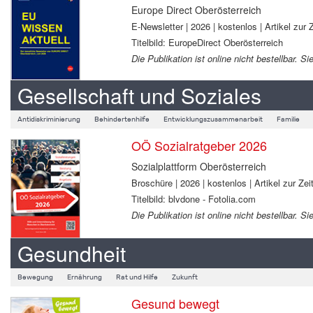
Europe Direct Oberösterreich
E-Newsletter | 2026 | kostenlos | Artikel zur Z
Titelbild: EuropeDirect Oberösterreich
Die Publikation ist online nicht bestellbar.
Gesellschaft und Soziales
Antidiskriminierung
Behindertenhilfe
Entwicklungszusammenarbeit
Familie
OÖ Sozialratgeber 2026
Sozialplattform Oberösterreich
Broschüre | 2026 | kostenlos | Artikel zur Zeit
Titelbild: blvdone - Fotolia.com
Die Publikation ist online nicht bestellbar.
Gesundheit
Bewegung
Ernährung
Rat und Hilfe
Zukunft
Gesund bewegt