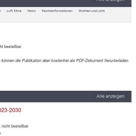
l
Luft, Klima
Natur
Rechtsinformationen
Strahlen und Licht
ht bestellbar
Sie können die Publikation aber kostenfrei als PDF-Dokument herunterladen.
Alle anzeigen
023-2030
 nicht bestellbar
m