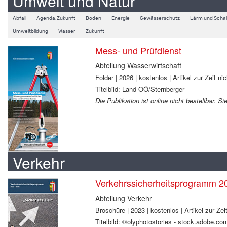
Umwelt und Natur
Abfall
Agenda.Zukunft
Boden
Energie
Gewässerschutz
Lärm und Schal
Umweltbildung
Wasser
Zukunft
Mess- und Prüfdienst
Abteilung Wasserwirtschaft
Folder | 2026 | kostenlos | Artikel zur Zeit nic
Titelbild: Land OÖ/Sternberger
Die Publikation ist online nicht bestellbar. 
Verkehr
Verkehrssicherheitsprogramm 2
Abteilung Verkehr
Broschüre | 2023 | kostenlos | Artikel zur Zeit
Titelbild: ©olyphotostories - stock.adobe.co