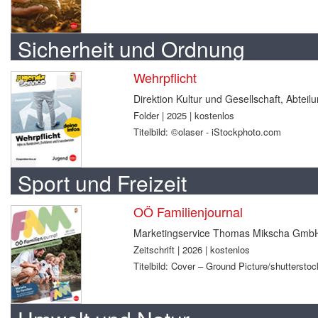
Sicherheit und Ordnung
Wehrpflicht
Direktion Kultur und Gesellschaft, Abtei
Folder | 2025 | kostenlos
Titelbild: ©olaser - iStockphoto.com
Sport und Freizeit
OÖ Familienjournal
Marketingservice Thomas Mikscha Gmb
Zeitschrift | 2026 | kostenlos
Titelbild: Cover – Ground Picture/shuttersto