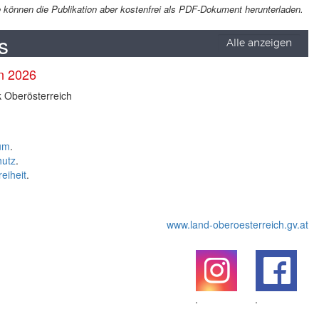
Sie können die Publikation aber kostenfrei als PDF-Dokument herunterladen.
s
Alle anzeigen
en 2026
k Oberösterreich
um
.
hutz
.
reiheit
.
www.land-oberoesterreich.gv.at
.
.