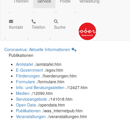
Themen
Service
Politik
Verwaltung
.
.
.
.
Kontakt
Telefon
Suche
.
.
.
Coronavirus: Aktuelle Informationen
Publikationen
Amtstafel
.
/amtstafel.htm
E-Government
.
/egov.htm
Förderungen
.
/foerderungen.htm
Formulare
.
/formulare.htm
Info- und Beratungsstellen
.
/12427.htm
Medien
.
/12090.htm
Serviceangebote
.
/141018.htm
Open Data
.
/opendata.htm
Publikationen
.
/was_internetpub.htm
Veranstaltungen
.
/veranstaltungen.htm