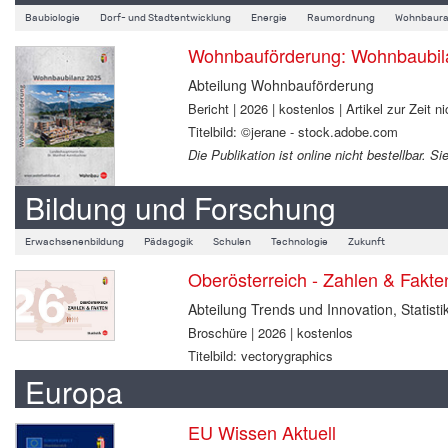
Baubiologie
Dorf- und Stadtentwicklung
Energie
Raumordnung
Wohnbaura
Wohnbauförderung: Wohnbaubil
Abteilung Wohnbauförderung
Bericht | 2026 | kostenlos | Artikel zur Zeit ni
Titelbild: ©jerane - stock.adobe.com
Die Publikation ist online nicht bestellbar.
Bildung und Forschung
Erwachsenenbildung
Pädagogik
Schulen
Technologie
Zukunft
Oberösterreich - Zahlen & Fakt
Abteilung Trends und Innovation, Statisti
Broschüre | 2026 | kostenlos
Titelbild: vectorygraphics
Europa
EU Wissen Aktuell