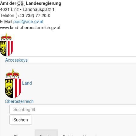
Amt der
Oö.
Landesregierung
4021 Linz • Landhausplatz 1
Telefon (+43 732) 77 20-0
E-Mail
post@ooe.gv.at
www.land-oberoesterreich.gv.at
Accesskeys
Land
Oberösterreich
Schnellsuche
Schnellsuche
Suchen