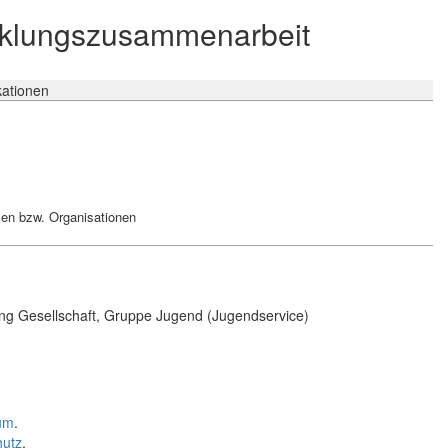
icklungszusammenarbeit
kationen
len bzw. Organisationen
lung Gesellschaft, Gruppe Jugend (Jugendservice)
um
.
hutz
.