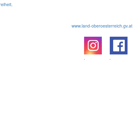
reiheit
.
www.land-oberoesterreich.gv.at
.
.