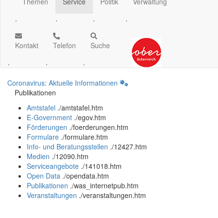
Themen
Service
Politik
Verwaltung
.
.
.
.
Kontakt
Telefon
Suche
.
.
.
Coronavirus: Aktuelle Informationen
Publikationen
Amtstafel
.
/amtstafel.htm
E-Government
.
/egov.htm
Förderungen
.
/foerderungen.htm
Formulare
.
/formulare.htm
Info- und Beratungsstellen
.
/12427.htm
Medien
.
/12090.htm
Serviceangebote
.
/141018.htm
Open Data
.
/opendata.htm
Publikationen
.
/was_internetpub.htm
Veranstaltungen
.
/veranstaltungen.htm