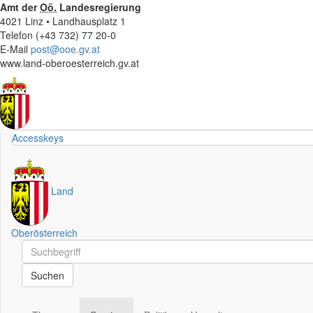
Amt der
Oö.
Landesregierung
4021 Linz • Landhausplatz 1
Telefon (+43 732) 77 20-0
E-Mail
post@ooe.gv.at
www.land-oberoesterreich.gv.at
Accesskeys
Land
Oberösterreich
Schnellsuche
Schnellsuche
Suchen