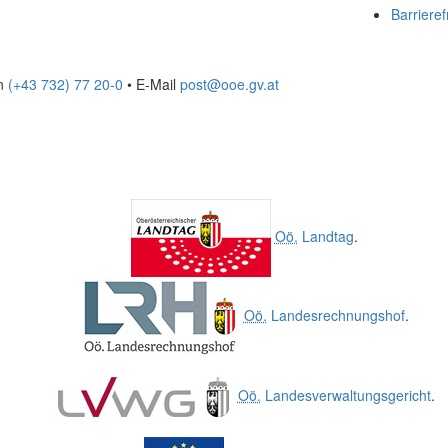
Barrieref
on
(+43 732) 77 20-0
• E-Mail
post@ooe.gv.at
Oö.
Landtag
.
Oö.
Landesrechnungshof
.
Oö.
Landesverwaltungsgericht
.