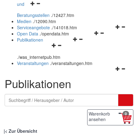
Navigationsmenü
und
und
öffnen
schließen
Beratungsstellen
.
/12427.htm
und
Medien
.
/12090.htm
schließen
Navigation
Serviceangebote
.
/141018.htm
Navigationsmenü
öffnen
Open Data
.
/opendata.htm
Navigationsmenü
öffnen
und
Publikationen
Navigationsmenü
öffnen
und
schließen
öffnen
und
schließen
.
/was_internetpub.htm
und
schließen
Veranstaltungen
.
/veranstaltungen.htm
schließen
Navigation
öffnen
Publikationen
und
schließen
Warenkorb
0
ansehen
|
Zur Übersicht