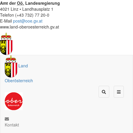
Amt der
Oö.
Landesregierung
4021 Linz • Landhausplatz 1
Telefon (+43 732) 77 20-0
E-Mail
post@ooe.gv.at
www.land-oberoesterreich.gv.at
Land
Oberösterreich
Kontakt