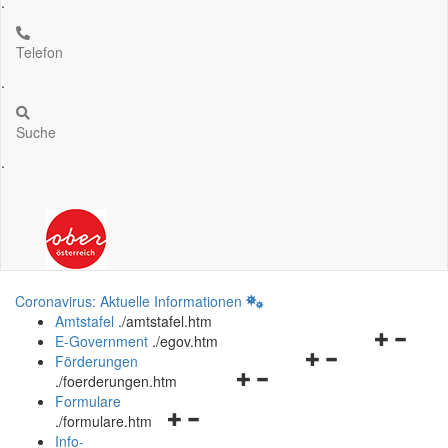
.
Telefon
.
Suche
.
Coronavirus: Aktuelle Informationen
Amtstafel
.
/amtstafel.htm
Navigation
E-Government
.
/egov.htm
Navigationsmenü
öffnen
Förderungen
Navigationsmenü
öffnen
und
.
/foerderungen.htm
öffnen
und
schließen
Formulare
Navigationsmenü
und
schließen
.
/formulare.htm
öffnen
schließen
Info-