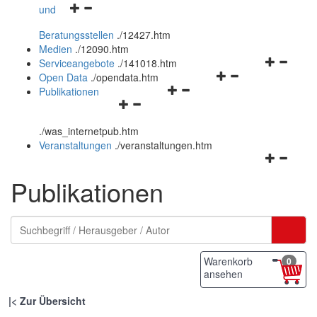
Navigationsmenü
und
und
öffnen
schließen
Beratungsstellen
.
/12427.htm
und
Medien
.
/12090.htm
schließen
Navigation
Serviceangebote
.
/141018.htm
Navigationsmenü
öffnen
Open Data
.
/opendata.htm
Navigationsmenü
öffnen
und
Publikationen
Navigationsmenü
öffnen
und
schließen
öffnen
und
schließen
.
/was_internetpub.htm
und
schließen
Veranstaltungen
.
/veranstaltungen.htm
schließen
Navigation
öffnen
Publikationen
und
schließen
Warenkorb
0
ansehen
|
Zur Übersicht