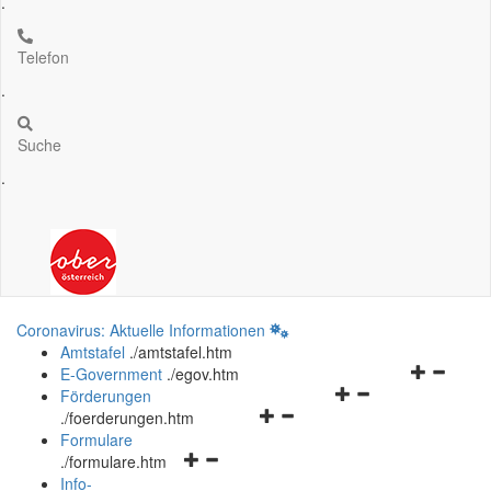
.
Telefon
.
Suche
.
Coronavirus: Aktuelle Informationen
Amtstafel
.
/amtstafel.htm
Navigation
E-Government
.
/egov.htm
Navigationsmenü
öffnen
Förderungen
Navigationsmenü
öffnen
und
.
/foerderungen.htm
öffnen
und
schließen
Formulare
Navigationsmenü
und
schließen
.
/formulare.htm
öffnen
schließen
Info-