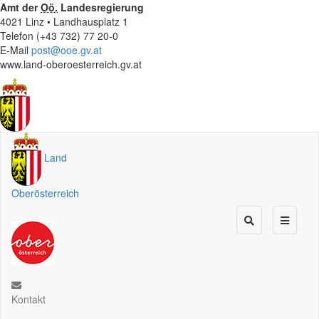
Amt der
Oö.
Landesregierung
4021 Linz • Landhausplatz 1
Telefon (+43 732) 77 20-0
E-Mail
post@ooe.gv.at
www.land-oberoesterreich.gv.at
Land
Oberösterreich
Kontakt