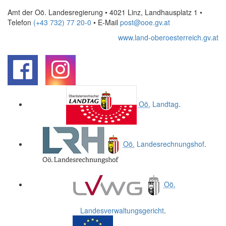
Amt der Oö. Landesregierung • 4021 Linz, Landhausplatz 1
•
Telefon
(+43 732) 77 20-0
• E-Mail
post@ooe.gv.at
www.land-oberoesterreich.gv.at
.
.
Oö.
Landtag
.
Oö.
Landesrechnungshof
.
Oö.
Landesverwaltungsgericht
.