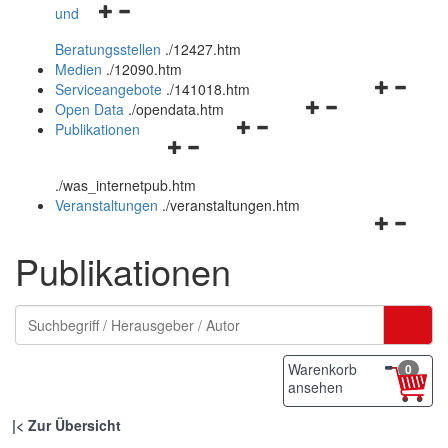
Navigationsmenü
und
und
öffnen
schließen
Beratungsstellen
.
/12427.htm
und
Medien
.
/12090.htm
schließen
Navigation
Serviceangebote
.
/141018.htm
Navigationsmenü
öffnen
Open Data
.
/opendata.htm
Navigationsmenü
öffnen
und
Publikationen
Navigationsmenü
öffnen
und
schließen
öffnen
und
schließen
.
/was_internetpub.htm
und
schließen
Veranstaltungen
.
/veranstaltungen.htm
schließen
Navigation
öffnen
Publikationen
und
schließen
Warenkorb
0
ansehen
|
Zur Übersicht