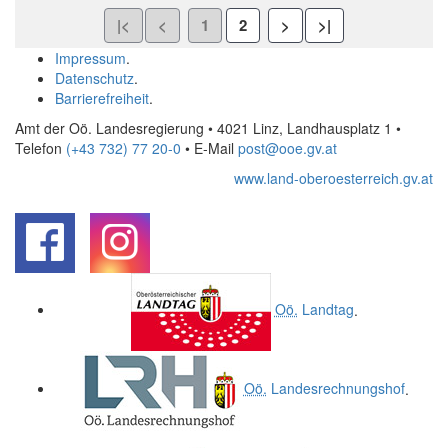
Impressum
.
Datenschutz
.
Barrierefreiheit
.
Amt der Oö. Landesregierung • 4021 Linz, Landhausplatz 1
•
Telefon
(+43 732) 77 20-0
• E-Mail
post@ooe.gv.at
www.land-oberoesterreich.gv.at
.
.
Oö.
Landtag
.
Oö.
Landesrechnungshof
.