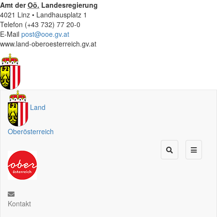
Amt der
Oö.
Landesregierung
4021 Linz • Landhausplatz 1
Telefon (+43 732) 77 20-0
E-Mail
post@ooe.gv.at
www.land-oberoesterreich.gv.at
Land
Oberösterreich
Kontakt