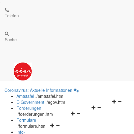
.
Telefon
.
Suche
.
Coronavirus: Aktuelle Informationen
Amtstafel
.
/amtstafel.htm
Navigation
E-Government
.
/egov.htm
Navigationsmenü
öffnen
Förderungen
Navigationsmenü
öffnen
und
.
/foerderungen.htm
öffnen
und
schließen
Formulare
Navigationsmenü
und
schließen
.
/formulare.htm
öffnen
schließen
Info-