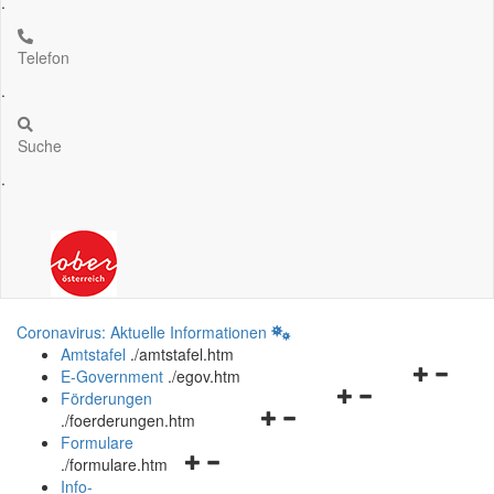
.
Telefon
.
Suche
.
Coronavirus: Aktuelle Informationen
Amtstafel
.
/amtstafel.htm
Navigation
E-Government
.
/egov.htm
Navigationsmenü
öffnen
Förderungen
Navigationsmenü
öffnen
und
.
/foerderungen.htm
öffnen
und
schließen
Formulare
Navigationsmenü
und
schließen
.
/formulare.htm
öffnen
schließen
Info-