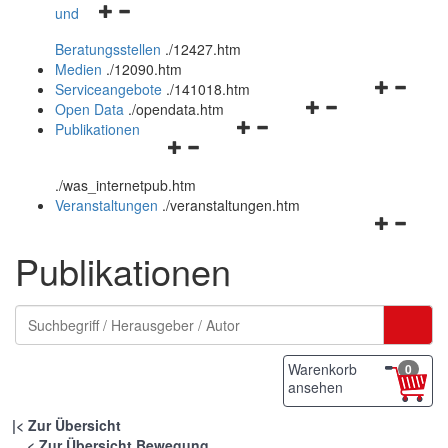
Navigationsmenü
und
und
öffnen
schließen
Beratungsstellen
.
/12427.htm
und
Medien
.
/12090.htm
schließen
Navigation
Serviceangebote
.
/141018.htm
Navigationsmenü
öffnen
Open Data
.
/opendata.htm
Navigationsmenü
öffnen
und
Publikationen
Navigationsmenü
öffnen
und
schließen
öffnen
und
schließen
.
/was_internetpub.htm
und
schließen
Veranstaltungen
.
/veranstaltungen.htm
schließen
Navigation
öffnen
Publikationen
und
schließen
Warenkorb
0
ansehen
|
Zur Übersicht
Zur Übersicht Bewegung