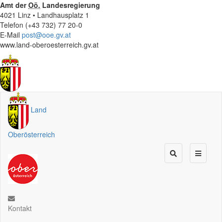
Amt der
Oö.
Landesregierung
4021 Linz • Landhausplatz 1
Telefon (+43 732) 77 20-0
E-Mail
post@ooe.gv.at
www.land-oberoesterreich.gv.at
Land
Oberösterreich
Kontakt