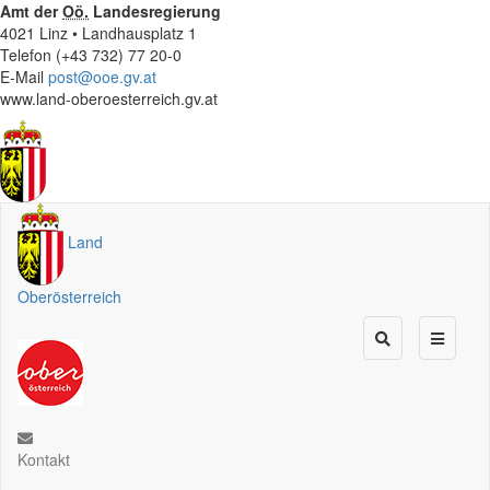
Amt der
Oö.
Landesregierung
4021 Linz • Landhausplatz 1
Telefon (+43 732) 77 20-0
E-Mail
post@ooe.gv.at
www.land-oberoesterreich.gv.at
Land
Oberösterreich
Kontakt