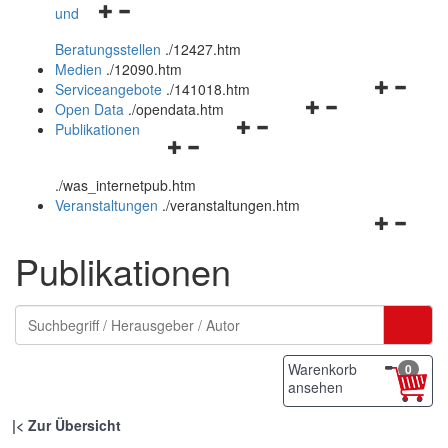
Navigationsmenü
und
und
öffnen
schließen
Beratungsstellen
.
/12427.htm
und
Medien
.
/12090.htm
schließen
Navigation
Serviceangebote
.
/141018.htm
Navigationsmenü
öffnen
Open Data
.
/opendata.htm
Navigationsmenü
öffnen
und
Publikationen
Navigationsmenü
öffnen
und
schließen
öffnen
und
schließen
.
/was_internetpub.htm
und
schließen
Veranstaltungen
.
/veranstaltungen.htm
schließen
Navigation
öffnen
Publikationen
und
schließen
Warenkorb
0
ansehen
|
Zur Übersicht