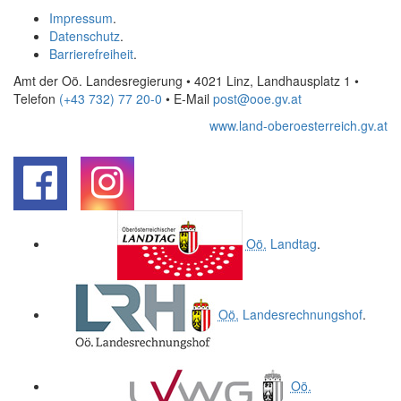
Impressum
.
Datenschutz
.
Barrierefreiheit
.
Amt der Oö. Landesregierung • 4021 Linz, Landhausplatz 1
•
Telefon
(+43 732) 77 20-0
• E-Mail
post@ooe.gv.at
www.land-oberoesterreich.gv.at
.
.
Oö.
Landtag
.
Oö.
Landesrechnungshof
.
Oö.