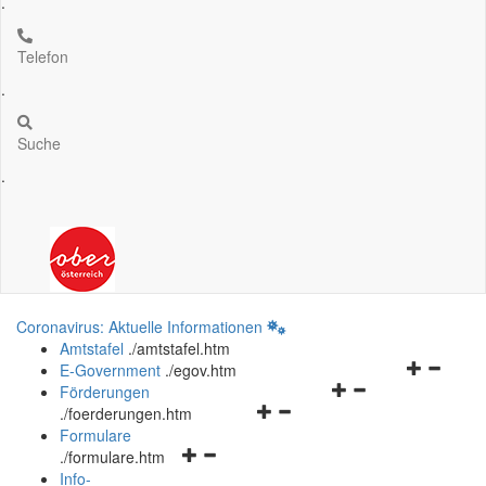
.
Telefon
.
Suche
.
Coronavirus: Aktuelle Informationen
Amtstafel
.
/amtstafel.htm
Navigation
E-Government
.
/egov.htm
Navigationsmenü
öffnen
Förderungen
Navigationsmenü
öffnen
und
.
/foerderungen.htm
öffnen
und
schließen
Formulare
Navigationsmenü
und
schließen
.
/formulare.htm
öffnen
schließen
Info-