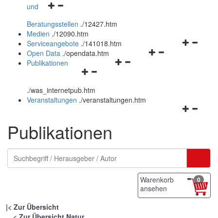
Navigationsmenü
und
und
öffnen
schließen
Beratungsstellen
.
/12427.htm
und
Medien
.
/12090.htm
schließen
Navigation
Serviceangebote
.
/141018.htm
Navigationsmenü
öffnen
Open Data
.
/opendata.htm
Navigationsmenü
öffnen
und
Publikationen
Navigationsmenü
öffnen
und
schließen
öffnen
und
schließen
.
/was_internetpub.htm
und
schließen
Veranstaltungen
.
/veranstaltungen.htm
schließen
Navigation
öffnen
Publikationen
und
schließen
Warenkorb
0
ansehen
|
Zur Übersicht
Zur Übersicht Natur