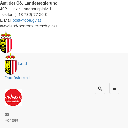
Amt der
Oö.
Landesregierung
4021 Linz • Landhausplatz 1
Telefon (+43 732) 77 20-0
E-Mail
post@ooe.gv.at
www.land-oberoesterreich.gv.at
Land
Oberösterreich
Kontakt