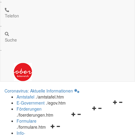
.
Telefon
.
Suche
.
Coronavirus: Aktuelle Informationen
Amtstafel
.
/amtstafel.htm
Navigation
E-Government
.
/egov.htm
Navigationsmenü
öffnen
Förderungen
Navigationsmenü
öffnen
und
.
/foerderungen.htm
öffnen
und
schließen
Formulare
Navigationsmenü
und
schließen
.
/formulare.htm
öffnen
schließen
Info-