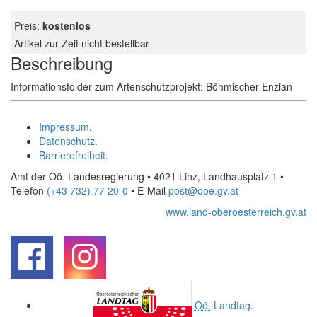
Preis:
kostenlos
Artikel zur Zeit nicht bestellbar
Beschreibung
Informationsfolder zum Artenschutzprojekt: Böhmischer Enzian
Impressum
.
Datenschutz
.
Barrierefreiheit
.
Amt der Oö. Landesregierung • 4021 Linz, Landhausplatz 1
•
Telefon
(+43 732) 77 20-0
• E-Mail
post@ooe.gv.at
www.land-oberoesterreich.gv.at
.
.
Oö.
Landtag
.