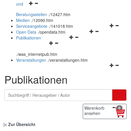
Navigationsmenü
und
und
öffnen
schließen
Beratungsstellen
.
/12427.htm
und
Medien
.
/12090.htm
schließen
Navigation
Serviceangebote
.
/141018.htm
Navigationsmenü
öffnen
Open Data
.
/opendata.htm
Navigationsmenü
öffnen
und
Publikationen
Navigationsmenü
öffnen
und
schließen
öffnen
und
schließen
.
/was_internetpub.htm
und
schließen
Veranstaltungen
.
/veranstaltungen.htm
schließen
Navigation
öffnen
Publikationen
und
schließen
Warenkorb
0
ansehen
|
Zur Übersicht