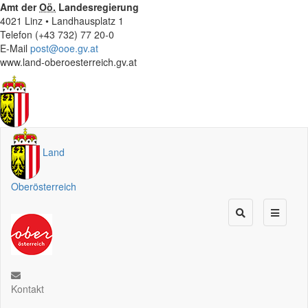
Amt der
Oö.
Landesregierung
4021 Linz • Landhausplatz 1
Telefon (+43 732) 77 20-0
E-Mail
post@ooe.gv.at
www.land-oberoesterreich.gv.at
Land
Oberösterreich
Kontakt