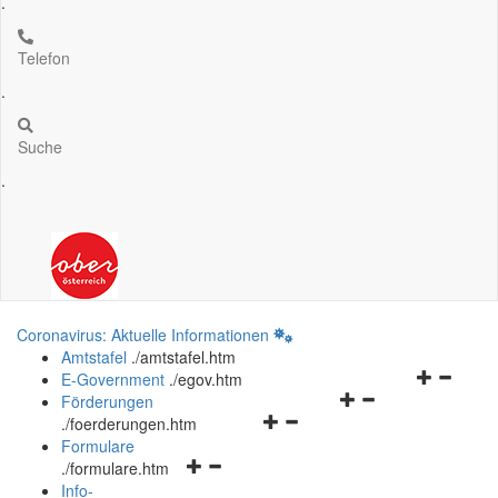
.
Telefon
.
Suche
.
Coronavirus: Aktuelle Informationen
Amtstafel
.
/amtstafel.htm
Navigation
E-Government
.
/egov.htm
Navigationsmenü
öffnen
Förderungen
Navigationsmenü
öffnen
und
.
/foerderungen.htm
öffnen
und
schließen
Formulare
Navigationsmenü
und
schließen
.
/formulare.htm
öffnen
schließen
Info-