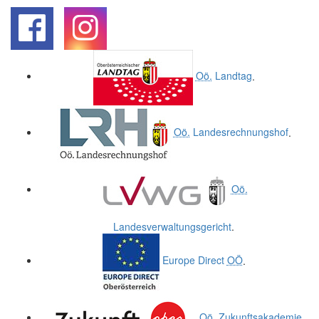
.
.
Oö.
Landtag
.
Oö.
Landesrechnungshof
.
Oö.
Landesverwaltungsgericht
.
Europe Direct
OÖ
.
Oö.
Zukunftsakademie
.