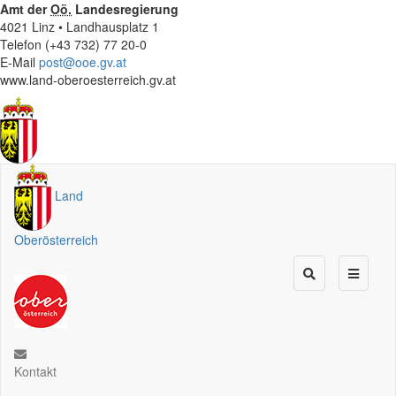
Amt der
Oö.
Landesregierung
4021 Linz • Landhausplatz 1
Telefon (+43 732) 77 20-0
E-Mail
post@ooe.gv.at
www.land-oberoesterreich.gv.at
Land
Oberösterreich
Kontakt