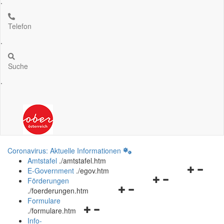
.
Telefon
.
Suche
.
Coronavirus: Aktuelle Informationen
Amtstafel
.
/amtstafel.htm
Navigation
E-Government
.
/egov.htm
Navigationsmenü
öffnen
Förderungen
Navigationsmenü
öffnen
und
.
/foerderungen.htm
öffnen
und
schließen
Formulare
Navigationsmenü
und
schließen
.
/formulare.htm
öffnen
schließen
Info-