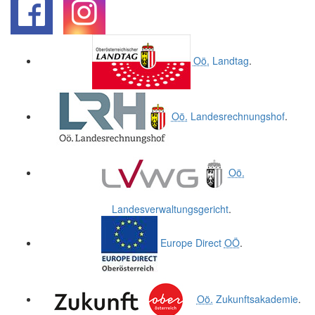
.
.
Oö.
Landtag
.
Oö.
Landesrechnungshof
.
Oö.
Landesverwaltungsgericht
.
Europe Direct
OÖ
.
Oö.
Zukunftsakademie
.