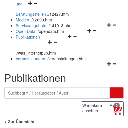
Navigationsmenü
und
und
öffnen
schließen
Beratungsstellen
.
/12427.htm
und
Medien
.
/12090.htm
schließen
Navigation
Serviceangebote
.
/141018.htm
Navigationsmenü
öffnen
Open Data
.
/opendata.htm
Navigationsmenü
öffnen
und
Publikationen
Navigationsmenü
öffnen
und
schließen
öffnen
und
schließen
.
/was_internetpub.htm
und
schließen
Veranstaltungen
.
/veranstaltungen.htm
schließen
Navigation
öffnen
Publikationen
und
schließen
Warenkorb
0
ansehen
|
Zur Übersicht