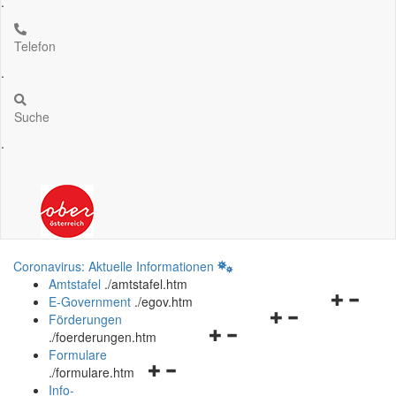
.
Telefon
.
Suche
.
Coronavirus: Aktuelle Informationen
Amtstafel
.
/amtstafel.htm
Navigation
E-Government
.
/egov.htm
Navigationsmenü
öffnen
Förderungen
Navigationsmenü
öffnen
und
.
/foerderungen.htm
öffnen
und
schließen
Formulare
Navigationsmenü
und
schließen
.
/formulare.htm
öffnen
schließen
Info-