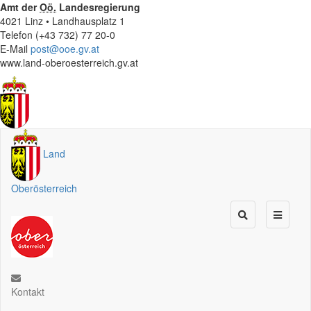
Amt der
Oö.
Landesregierung
4021 Linz • Landhausplatz 1
Telefon (+43 732) 77 20-0
E-Mail
post@ooe.gv.at
www.land-oberoesterreich.gv.at
Land
Oberösterreich
Kontakt