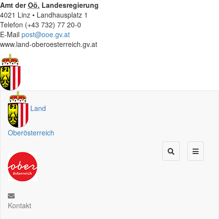
Amt der
Oö.
Landesregierung
4021 Linz • Landhausplatz 1
Telefon (+43 732) 77 20-0
E-Mail
post@ooe.gv.at
www.land-oberoesterreich.gv.at
Land
Oberösterreich
Kontakt