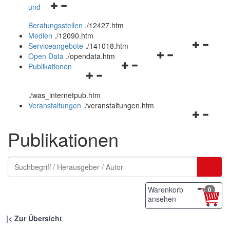
Navigationsmenü
und
und
öffnen
schließen
Beratungsstellen
.
/12427.htm
und
Medien
.
/12090.htm
schließen
Navigation
Serviceangebote
.
/141018.htm
Navigationsmenü
öffnen
Open Data
.
/opendata.htm
Navigationsmenü
öffnen
und
Publikationen
Navigationsmenü
öffnen
und
schließen
öffnen
und
schließen
.
/was_internetpub.htm
und
schließen
Veranstaltungen
.
/veranstaltungen.htm
schließen
Navigation
öffnen
Publikationen
und
schließen
Warenkorb
0
ansehen
|
Zur Übersicht