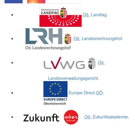
.
.
Oö.
Landtag
.
Oö.
Landesrechnungshof
.
Oö.
Landesverwaltungsgericht
.
Europe Direct
OÖ
.
Oö.
Zukunftsakademie
.