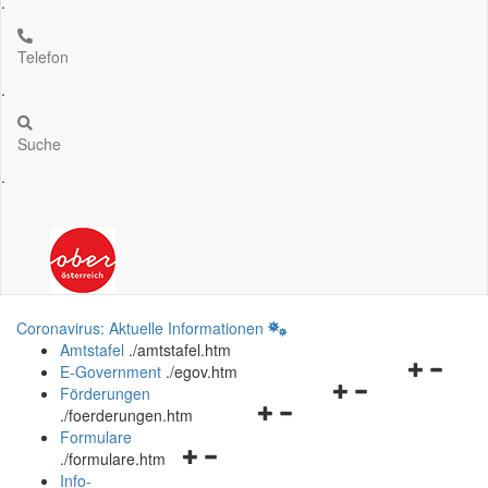
.
Telefon
.
Suche
.
Coronavirus: Aktuelle Informationen
Amtstafel
.
/amtstafel.htm
Navigation
E-Government
.
/egov.htm
Navigationsmenü
öffnen
Förderungen
Navigationsmenü
öffnen
und
.
/foerderungen.htm
öffnen
und
schließen
Formulare
Navigationsmenü
und
schließen
.
/formulare.htm
öffnen
schließen
Info-