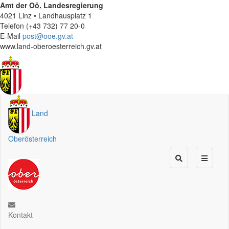
Amt der
Oö.
Landesregierung
4021 Linz • Landhausplatz 1
Telefon (+43 732) 77 20-0
E-Mail
post@ooe.gv.at
www.land-oberoesterreich.gv.at
Land
Oberösterreich
Kontakt