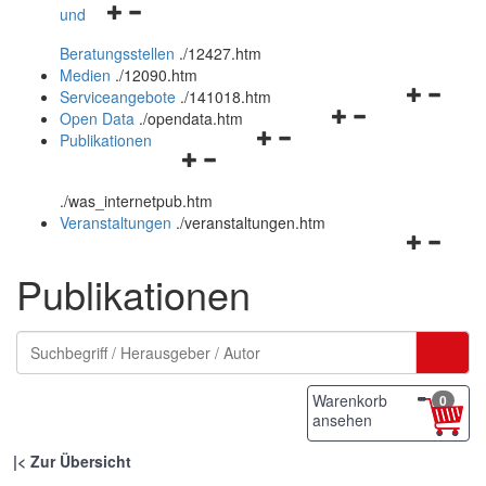
Navigationsmenü
und
und
öffnen
schließen
Beratungsstellen
.
/12427.htm
und
Medien
.
/12090.htm
schließen
Navigation
Serviceangebote
.
/141018.htm
Navigationsmenü
öffnen
Open Data
.
/opendata.htm
Navigationsmenü
öffnen
und
Publikationen
Navigationsmenü
öffnen
und
schließen
öffnen
und
schließen
.
/was_internetpub.htm
und
schließen
Veranstaltungen
.
/veranstaltungen.htm
schließen
Navigation
öffnen
Publikationen
und
schließen
Warenkorb
0
ansehen
|
Zur Übersicht