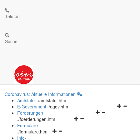
.
Telefon
.
Suche
.
Coronavirus: Aktuelle Informationen
Amtstafel
.
/amtstafel.htm
Navigation
E-Government
.
/egov.htm
Navigationsmenü
öffnen
Förderungen
Navigationsmenü
öffnen
und
.
/foerderungen.htm
öffnen
und
schließen
Formulare
Navigationsmenü
und
schließen
.
/formulare.htm
öffnen
schließen
Info-