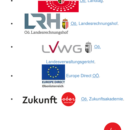
Oö.
Landtag
.
Oö.
Landesrechnungshof
.
Oö.
Landesverwaltungsgericht
.
Europe Direct
OÖ
.
Oö.
Zukunftsakademie
.