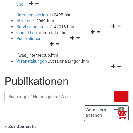
Navigationsmenü
und
und
öffnen
schließen
Beratungsstellen
.
/12427.htm
und
Medien
.
/12090.htm
schließen
Navigation
Serviceangebote
.
/141018.htm
Navigationsmenü
öffnen
Open Data
.
/opendata.htm
Navigationsmenü
öffnen
und
Publikationen
Navigationsmenü
öffnen
und
schließen
öffnen
und
schließen
.
/was_internetpub.htm
und
schließen
Veranstaltungen
.
/veranstaltungen.htm
schließen
Navigation
öffnen
Publikationen
und
schließen
Warenkorb
0
ansehen
|
Zur Übersicht