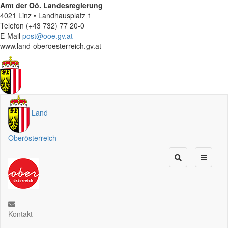
Amt der
Oö.
Landesregierung
4021 Linz • Landhausplatz 1
Telefon (+43 732) 77 20-0
E-Mail
post@ooe.gv.at
www.land-oberoesterreich.gv.at
Land
Oberösterreich
Kontakt