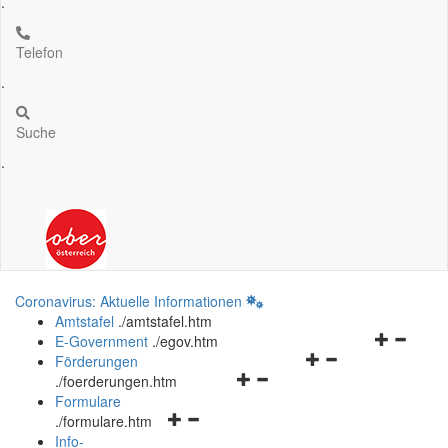
.
Telefon
.
Suche
.
Coronavirus: Aktuelle Informationen
Amtstafel
.
/amtstafel.htm
Navigation
E-Government
.
/egov.htm
Navigationsmenü
öffnen
Förderungen
Navigationsmenü
öffnen
und
.
/foerderungen.htm
öffnen
und
schließen
Formulare
Navigationsmenü
und
schließen
.
/formulare.htm
öffnen
schließen
Info-