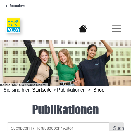
Accesskeys
(Quelle:
KiJA
OÖ
/ Nadja Meister)
Sie sind hier:
Startseite
> Publikationen
>
Shop
Publikationen