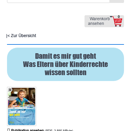
0
Warenkorb
ansehen
Zur Übersicht
|
Damit es mir gut geht
Was Eltern über Kinderrechte
wissen sollten
Publikation ansehen
(PDF; 3,895 MByte)