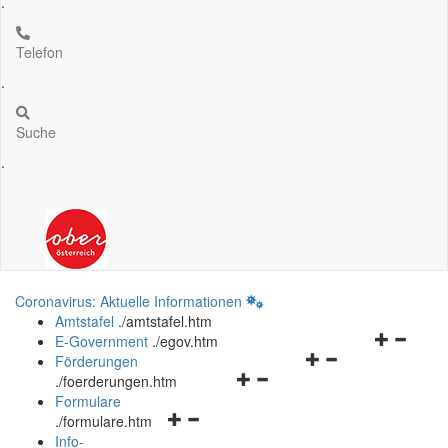
.
Telefon
.
Suche
.
Coronavirus: Aktuelle Informationen
Amtstafel
.
/amtstafel.htm
Navigation
E-Government
.
/egov.htm
Navigationsmenü
öffnen
Förderungen
Navigationsmenü
öffnen
und
.
/foerderungen.htm
öffnen
und
schließen
Formulare
Navigationsmenü
und
schließen
.
/formulare.htm
öffnen
schließen
Info-