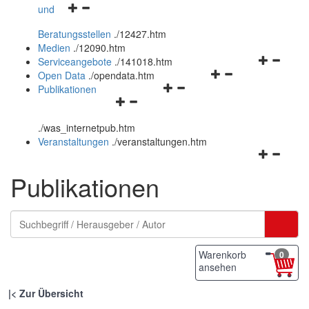
Navigationsmenü
und
und
öffnen
schließen
Beratungsstellen
.
/12427.htm
und
Medien
.
/12090.htm
schließen
Navigation
Serviceangebote
.
/141018.htm
Navigationsmenü
öffnen
Open Data
.
/opendata.htm
Navigationsmenü
öffnen
und
Publikationen
Navigationsmenü
öffnen
und
schließen
öffnen
und
schließen
.
/was_internetpub.htm
und
schließen
Veranstaltungen
.
/veranstaltungen.htm
schließen
Navigation
öffnen
Publikationen
und
schließen
Warenkorb
0
ansehen
|
Zur Übersicht