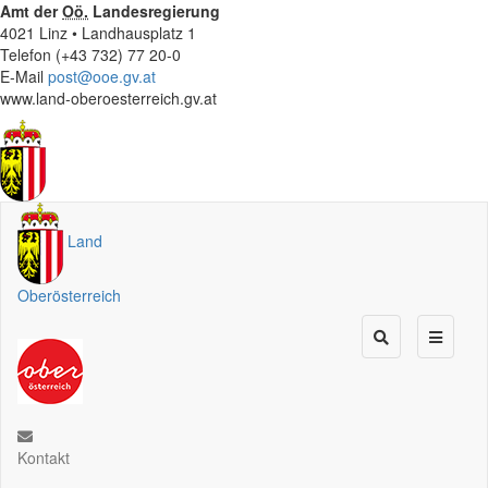
Amt der
Oö.
Landesregierung
4021 Linz • Landhausplatz 1
Telefon (+43 732) 77 20-0
E-Mail
post@ooe.gv.at
www.land-oberoesterreich.gv.at
Land
Oberösterreich
Kontakt