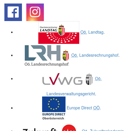
.
.
Oö.
Landtag
.
Oö.
Landesrechnungshof
.
Oö.
Landesverwaltungsgericht
.
Europe Direct
OÖ
.
Oö.
Zukunftsakademie
.