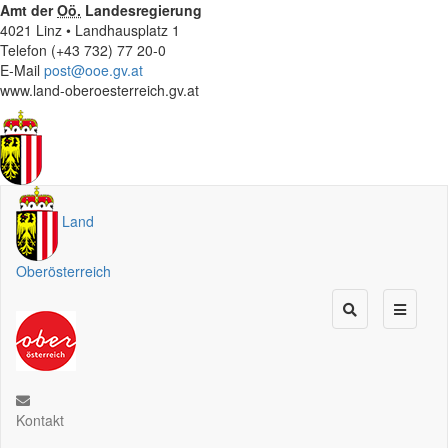
Amt der
Oö.
Landesregierung
4021 Linz • Landhausplatz 1
Telefon (+43 732) 77 20-0
E-Mail
post@ooe.gv.at
www.land-oberoesterreich.gv.at
Land
Oberösterreich
Kontakt