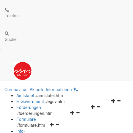
.
Telefon
.
Suche
.
Coronavirus: Aktuelle Informationen
Amtstafel
.
/amtstafel.htm
Navigation
E-Government
.
/egov.htm
Navigationsmenü
öffnen
Förderungen
Navigationsmenü
öffnen
und
.
/foerderungen.htm
öffnen
und
schließen
Formulare
Navigationsmenü
und
schließen
.
/formulare.htm
öffnen
schließen
Info-