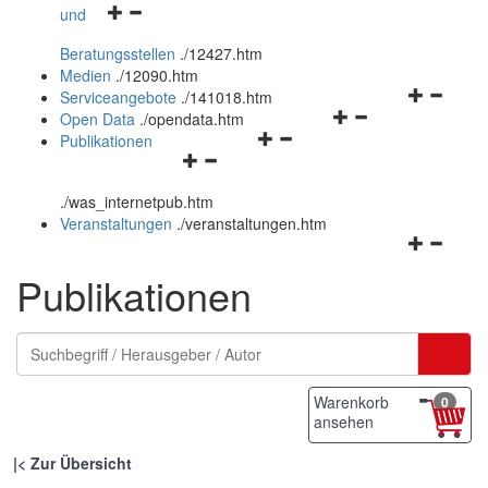
Navigationsmenü
und
und
öffnen
schließen
Beratungsstellen
.
/12427.htm
und
Medien
.
/12090.htm
schließen
Navigation
Serviceangebote
.
/141018.htm
Navigationsmenü
öffnen
Open Data
.
/opendata.htm
Navigationsmenü
öffnen
und
Publikationen
Navigationsmenü
öffnen
und
schließen
öffnen
und
schließen
.
/was_internetpub.htm
und
schließen
Veranstaltungen
.
/veranstaltungen.htm
schließen
Navigation
öffnen
Publikationen
und
schließen
Warenkorb
0
ansehen
|
Zur Übersicht