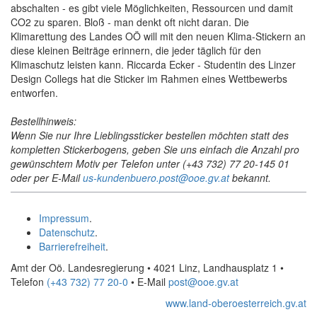
abschalten - es gibt viele Möglichkeiten, Ressourcen und damit
CO2 zu sparen. Bloß - man denkt oft nicht daran. Die
Klimarettung des Landes OÖ will mit den neuen Klima-Stickern an
diese kleinen Beiträge erinnern, die jeder täglich für den
Klimaschutz leisten kann. Riccarda Ecker - Studentin des Linzer
Design Collegs hat die Sticker im Rahmen eines Wettbewerbs
entworfen.
Bestellhinweis:
Wenn Sie nur Ihre Lieblingssticker bestellen möchten statt des
kompletten Stickerbogens, geben Sie uns einfach die Anzahl pro
gewünschtem Motiv per Telefon unter (+43 732) 77 20-145 01
oder per E-Mail
us-kundenbuero.post@ooe.gv.at
bekannt.
Impressum
.
Datenschutz
.
Barrierefreiheit
.
Amt der Oö. Landesregierung • 4021 Linz, Landhausplatz 1
•
Telefon
(+43 732) 77 20-0
• E-Mail
post@ooe.gv.at
www.land-oberoesterreich.gv.at