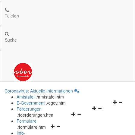
.
Telefon
.
Suche
.
Coronavirus: Aktuelle Informationen
Amtstafel
.
/amtstafel.htm
Navigation
E-Government
.
/egov.htm
Navigationsmenü
öffnen
Förderungen
Navigationsmenü
öffnen
und
.
/foerderungen.htm
öffnen
und
schließen
Formulare
Navigationsmenü
und
schließen
.
/formulare.htm
öffnen
schließen
Info-