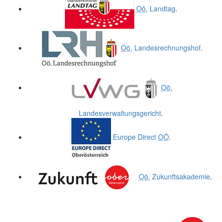
Oö.
Landtag
.
Oö.
Landesrechnungshof
.
Oö.
Landesverwaltungsgericht
.
Europe Direct
OÖ
.
Oö.
Zukunftsakademie
.