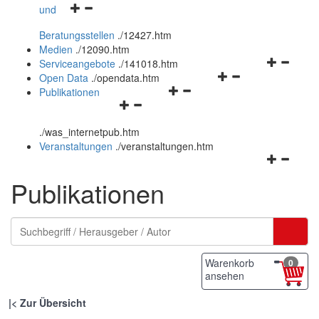
Navigationsmenü
und
und
öffnen
schließen
Beratungsstellen
.
/12427.htm
und
Medien
.
/12090.htm
schließen
Navigation
Serviceangebote
.
/141018.htm
Navigationsmenü
öffnen
Open Data
.
/opendata.htm
Navigationsmenü
öffnen
und
Publikationen
Navigationsmenü
öffnen
und
schließen
öffnen
und
schließen
.
/was_internetpub.htm
und
schließen
Veranstaltungen
.
/veranstaltungen.htm
schließen
Navigation
öffnen
Publikationen
und
schließen
Warenkorb
0
ansehen
|
Zur Übersicht