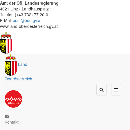
Amt der
Oö.
Landesregierung
4021 Linz • Landhausplatz 1
Telefon (+43 732) 77 20-0
E-Mail
post@ooe.gv.at
www.land-oberoesterreich.gv.at
Land
Oberösterreich
Kontakt