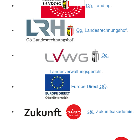
Oö.
Landtag
.
Oö.
Landesrechnungshof
.
Oö.
Landesverwaltungsgericht
.
Europe Direct
OÖ
.
Oö.
Zukunftsakademie
.