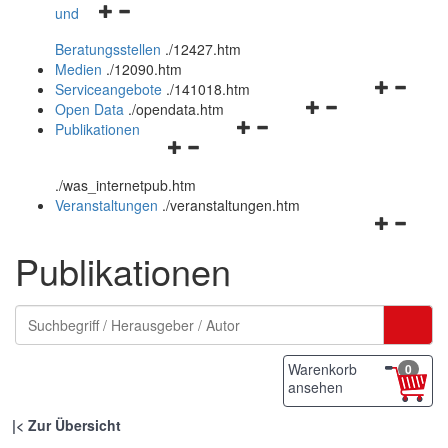
Navigationsmenü
und
und
öffnen
schließen
Beratungsstellen
.
/12427.htm
und
Medien
.
/12090.htm
schließen
Navigation
Serviceangebote
.
/141018.htm
Navigationsmenü
öffnen
Open Data
.
/opendata.htm
Navigationsmenü
öffnen
und
Publikationen
Navigationsmenü
öffnen
und
schließen
öffnen
und
schließen
.
/was_internetpub.htm
und
schließen
Veranstaltungen
.
/veranstaltungen.htm
schließen
Navigation
öffnen
Publikationen
und
schließen
Warenkorb
0
ansehen
|
Zur Übersicht