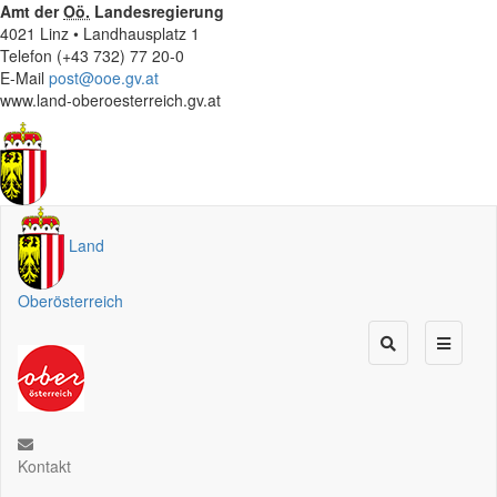
Amt der
Oö.
Landesregierung
4021 Linz • Landhausplatz 1
Telefon (+43 732) 77 20-0
E-Mail
post@ooe.gv.at
www.land-oberoesterreich.gv.at
Land
Oberösterreich
Kontakt