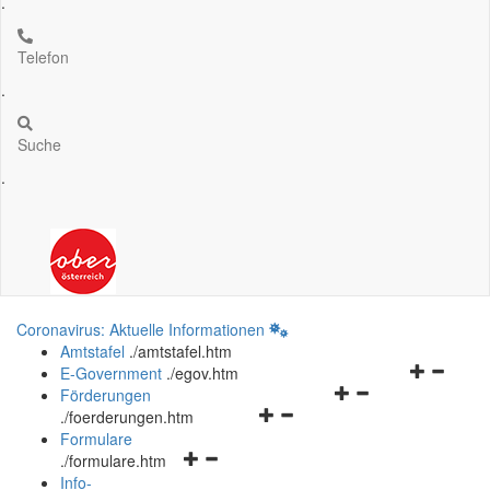
.
Telefon
.
Suche
.
Coronavirus: Aktuelle Informationen
Amtstafel
.
/amtstafel.htm
Navigation
E-Government
.
/egov.htm
Navigationsmenü
öffnen
Förderungen
Navigationsmenü
öffnen
und
.
/foerderungen.htm
öffnen
und
schließen
Formulare
Navigationsmenü
und
schließen
.
/formulare.htm
öffnen
schließen
Info-