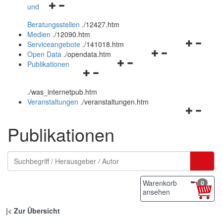
Navigationsmenü
und
und
öffnen
schließen
Beratungsstellen
.
/12427.htm
und
Medien
.
/12090.htm
schließen
Navigation
Serviceangebote
.
/141018.htm
Navigationsmenü
öffnen
Open Data
.
/opendata.htm
Navigationsmenü
öffnen
und
Publikationen
Navigationsmenü
öffnen
und
schließen
öffnen
und
schließen
.
/was_internetpub.htm
und
schließen
Veranstaltungen
.
/veranstaltungen.htm
schließen
Navigation
öffnen
Publikationen
und
schließen
Warenkorb
0
ansehen
|
Zur Übersicht