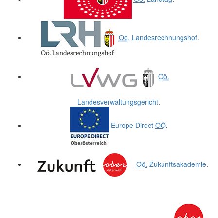
Oö.
Landesrechnungshof
.
Oö.
Landesverwaltungsgericht
.
Europe Direct
OÖ
.
Oö.
Zukunftsakademie
.