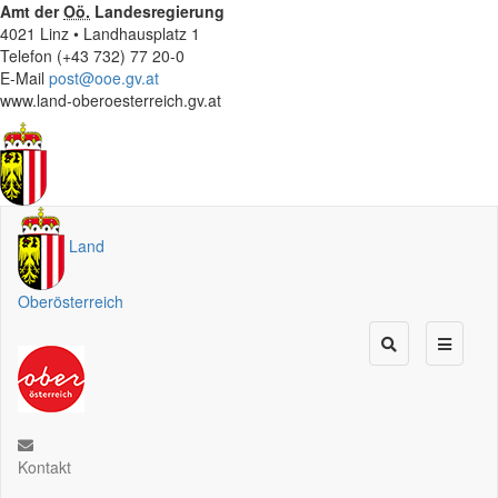
Amt der
Oö.
Landesregierung
4021 Linz • Landhausplatz 1
Telefon (+43 732) 77 20-0
E-Mail
post@ooe.gv.at
www.land-oberoesterreich.gv.at
Land
Oberösterreich
Kontakt