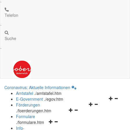
.
Telefon
.
Suche
.
Coronavirus: Aktuelle Informationen
Amtstafel
.
/amtstafel.htm
Navigation
E-Government
.
/egov.htm
Navigationsmenü
öffnen
Förderungen
Navigationsmenü
öffnen
und
.
/foerderungen.htm
öffnen
und
schließen
Formulare
Navigationsmenü
und
schließen
.
/formulare.htm
öffnen
schließen
Info-