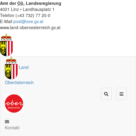
Amt der
Oö.
Landesregierung
4021 Linz • Landhausplatz 1
Telefon (+43 732) 77 20-0
E-Mail
post@ooe.gv.at
www.land-oberoesterreich.gv.at
Land
Oberösterreich
Kontakt