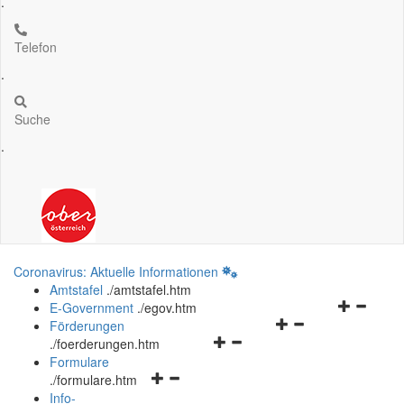
.
Telefon
.
Suche
.
Coronavirus: Aktuelle Informationen
Amtstafel
.
/amtstafel.htm
Navigation
E-Government
.
/egov.htm
Navigationsmenü
öffnen
Förderungen
Navigationsmenü
öffnen
und
.
/foerderungen.htm
öffnen
und
schließen
Formulare
Navigationsmenü
und
schließen
.
/formulare.htm
öffnen
schließen
Info-