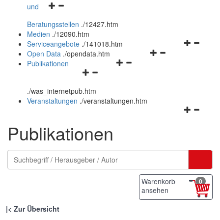
Navigationsmenü
und
und
öffnen
schließen
Beratungsstellen
.
/12427.htm
und
Medien
.
/12090.htm
schließen
Navigation
Serviceangebote
.
/141018.htm
Navigationsmenü
öffnen
Open Data
.
/opendata.htm
Navigationsmenü
öffnen
und
Publikationen
Navigationsmenü
öffnen
und
schließen
öffnen
und
schließen
.
/was_internetpub.htm
und
schließen
Veranstaltungen
.
/veranstaltungen.htm
schließen
Navigation
öffnen
Publikationen
und
schließen
Warenkorb
0
ansehen
|
Zur Übersicht