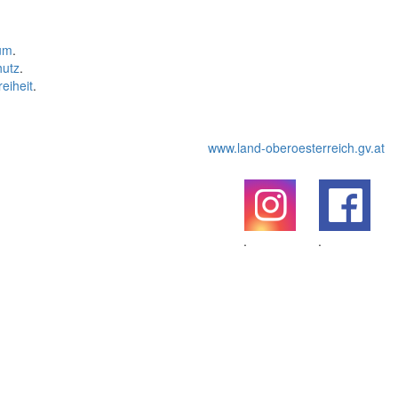
um
.
hutz
.
reiheit
.
www.land-oberoesterreich.gv.at
.
.