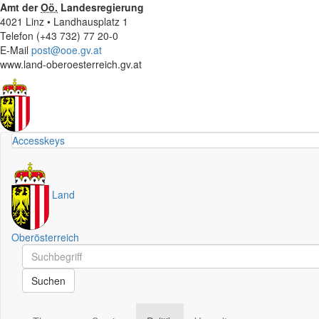
Amt der
Oö.
Landesregierung
4021 Linz • Landhausplatz 1
Telefon (+43 732) 77 20-0
E-Mail
post@ooe.gv.at
www.land-oberoesterreich.gv.at
Accesskeys
Land
Oberösterreich
Schnellsuche
Schnellsuche
Suchen