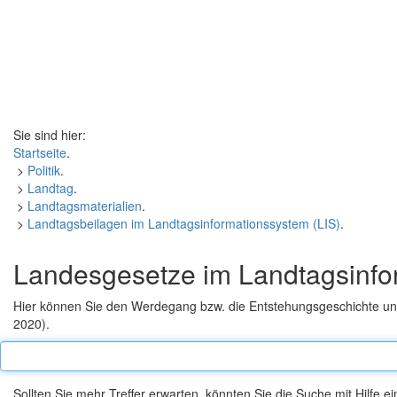
Sie sind hier:
Startseite
.
>
Politik
.
>
Landtag
.
>
Landtagsmaterialien
.
>
Landtagsbeilagen im Landtagsinformationssystem (LIS)
.
Landesgesetze im Landtagsinfo
Hier können Sie den Werdegang bzw. die Entstehungsgeschichte und
2020).
Suche
nach
folgenden
Sollten Sie mehr Treffer erwarten, könnten Sie die Suche mit Hilfe 