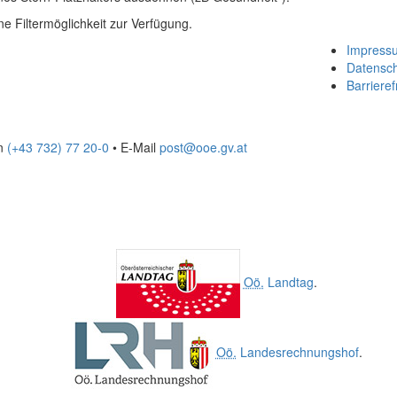
e Filtermöglichkeit zur Verfügung.
Impress
Datensc
Barrieref
on
(+43 732) 77 20-0
• E-Mail
post@ooe.gv.at
Oö.
Landtag
.
Oö.
Landesrechnungshof
.