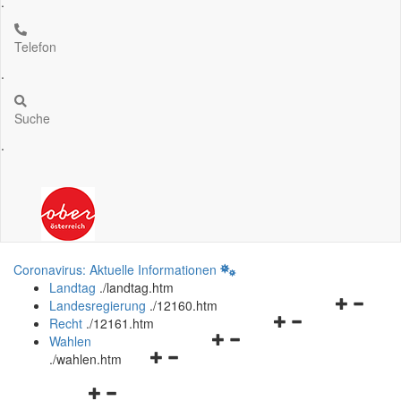
.
Telefon
.
Suche
.
Coronavirus: Aktuelle Informationen
Landtag
.
/landtag.htm
Navigation
Landesregierung
.
/12160.htm
Navigationsmenü
öffnen
Recht
.
/12161.htm
Navigationsmenü
öffnen
und
Wahlen
Navigationsmenü
öffnen
und
schließen
.
/wahlen.htm
öffnen
und
schließen
Navigationsmenü
und
schließen