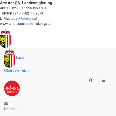
Amt der
Oö.
Landesregierung
4021 Linz • Landhausplatz 1
Telefon (+43 732) 77 20-0
E-Mail
post@ooe.gv.at
www.land-oberoesterreich.gv.at
Land
Oberösterreich
Kontakt