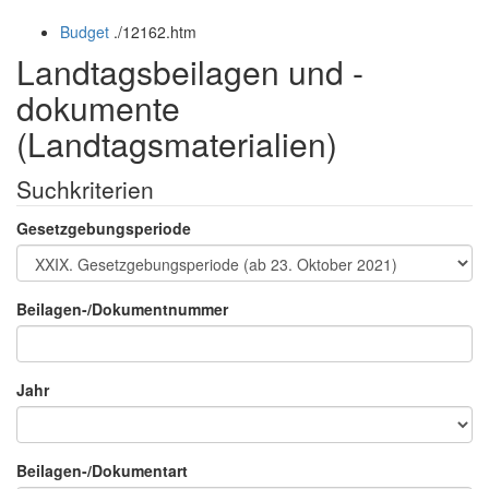
öffnen
schließen
Budget
.
/12162.htm
und
schließen
Landtagsbeilagen und -
dokumente
(Landtagsmaterialien)
Suchkriterien
Gesetzgebungsperiode
Beilagen-/Dokumentnummer
Jahr
Beilagen-/Dokumentart