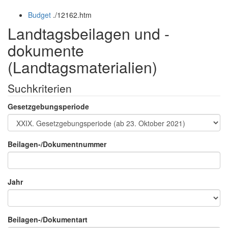
öffnen
schließen
Budget
.
/12162.htm
und
schließen
Landtagsbeilagen und -
dokumente
(Landtagsmaterialien)
Suchkriterien
Gesetzgebungsperiode
Beilagen-/Dokumentnummer
Jahr
Beilagen-/Dokumentart