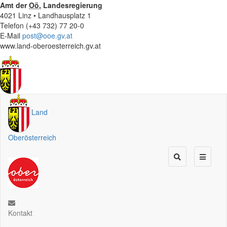
Amt der
Oö.
Landesregierung
4021 Linz • Landhausplatz 1
Telefon (+43 732) 77 20-0
E-Mail
post@ooe.gv.at
www.land-oberoesterreich.gv.at
Land
Oberösterreich
Kontakt