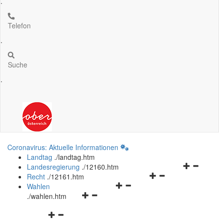
.
Telefon
.
Suche
.
Coronavirus: Aktuelle Informationen
Landtag
.
/landtag.htm
Navigation
Landesregierung
.
/12160.htm
Navigationsmenü
öffnen
Recht
.
/12161.htm
Navigationsmenü
öffnen
und
Wahlen
Navigationsmenü
öffnen
und
schließen
.
/wahlen.htm
öffnen
und
schließen
Navigationsmenü
und
schließen