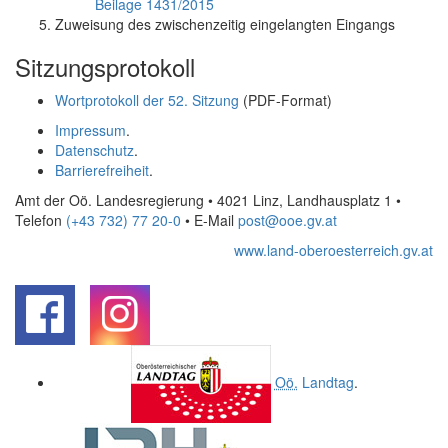
Beilage 1431/2015
Zuweisung des zwischenzeitig eingelangten Eingangs
Sitzungsprotokoll
Wortprotokoll der 52. Sitzung
(PDF-Format)
Impressum
.
Datenschutz
.
Barrierefreiheit
.
Amt der Oö. Landesregierung • 4021 Linz, Landhausplatz 1
•
Telefon
(+43 732) 77 20-0
• E-Mail
post@ooe.gv.at
www.land-oberoesterreich.gv.at
.
.
Oö.
Landtag
.