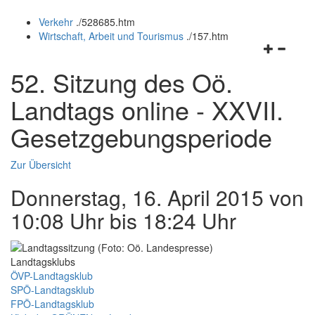
öffnen
schließen
Verkehr
.
/528685.htm
und
Wirtschaft, Arbeit und Tourismus
.
/157.htm
schließen
Navigation
öffnen
52. Sitzung des Oö.
und
schließen
Landtags online - XXVII.
Gesetzgebungsperiode
Zur Übersicht
Donnerstag, 16. April 2015 von
10:08 Uhr bis 18:24 Uhr
Landtagsklubs
ÖVP-Landtagsklub
SPÖ-Landtagsklub
FPÖ-Landtagsklub