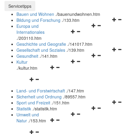
Servicetipps öffnen und schließen
Servicetipps
Bauen und Wohnen
.
/bauenundwohnen.htm
Navigation
Bildung und Forschung
.
/133.htm
Navigationsmenü
öffnen
Europa und
Navigationsmenü
öffnen
und
Internationales
öffnen
und
schließen
.
/203110.htm
und
schließen
Geschichte und Geografie
.
/141017.htm
schließen
Navigation
Gesellschaft und Soziales
.
/139.htm
Navigationsmenü
öffnen
Gesundheit
.
/141.htm
Navigationsmenü
öffnen
und
Kultur
Navigationsmenü
öffnen
und
schließen
.
/kultur.htm
öffnen
und
schließen
Navigationsmenü
und
schließen
öffnen
schließen
Land- und Forstwirtschaft
.
/147.htm
und
Sicherheit und Ordnung
.
/89557.htm
schließen
Navigation
Sport und Freizeit
.
/151.htm
Navigationsmenü
öffnen
Statistik
.
/statistik.htm
Navigationsmenü
öffnen
und
Umwelt und
Navigationsmenü
öffnen
und
schließen
Natur
.
/153.htm
öffnen
und
schließen
Navigationsmenü
und
schließen