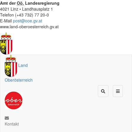
Amt der
Oö.
Landesregierung
4021 Linz • Landhausplatz 1
Telefon (+43 732) 77 20-0
E-Mail
post@ooe.gv.at
www.land-oberoesterreich.gv.at
Land
Oberösterreich
Kontakt