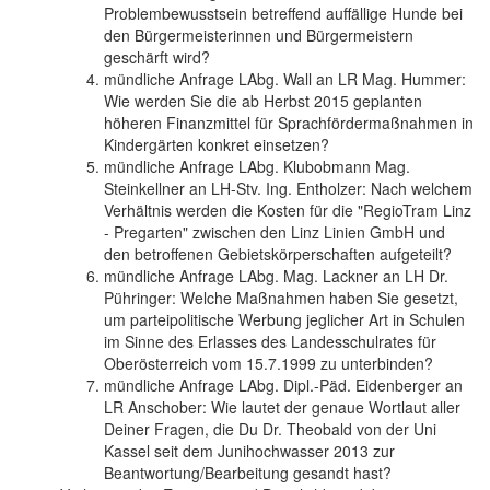
Problembewusstsein betreffend auffällige Hunde bei
den Bürgermeisterinnen und Bürgermeistern
geschärft wird?
mündliche Anfrage LAbg. Wall an LR Mag. Hummer:
Wie werden Sie die ab Herbst 2015 geplanten
höheren Finanzmittel für Sprachfördermaßnahmen in
Kindergärten konkret einsetzen?
mündliche Anfrage LAbg. Klubobmann Mag.
Steinkellner an LH-Stv. Ing. Entholzer: Nach welchem
Verhältnis werden die Kosten für die "RegioTram Linz
- Pregarten" zwischen den Linz Linien GmbH und
den betroffenen Gebietskörperschaften aufgeteilt?
mündliche Anfrage LAbg. Mag. Lackner an LH Dr.
Pühringer: Welche Maßnahmen haben Sie gesetzt,
um parteipolitische Werbung jeglicher Art in Schulen
im Sinne des Erlasses des Landesschulrates für
Oberösterreich vom 15.7.1999 zu unterbinden?
mündliche Anfrage LAbg. Dipl.-Päd. Eidenberger an
LR Anschober: Wie lautet der genaue Wortlaut aller
Deiner Fragen, die Du Dr. Theobald von der Uni
Kassel seit dem Junihochwasser 2013 zur
Beantwortung/Bearbeitung gesandt hast?