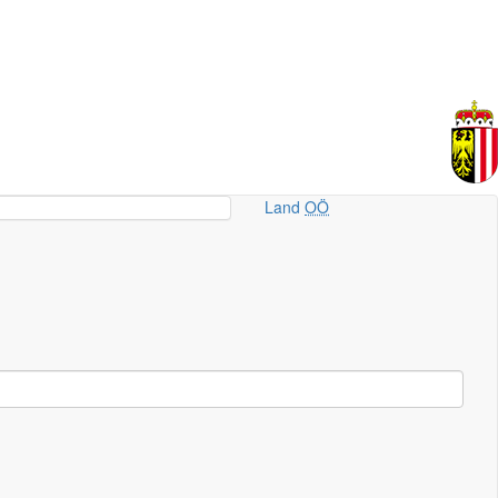
Land
OÖ