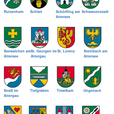
Rutzenham
Schlatt
Schörfling am
Schwanenstadt
Attersee
Seewalchen am
St. Georgen im
St. Lorenz
Steinbach am
Attersee
Attergau
Attersee
Straß im
Tiefgraben
Timelkam
Ungenach
Attergau