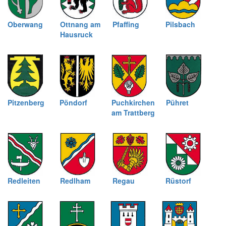
Oberwang
Ottnang am
Pfaffing
Pilsbach
Hausruck
Pitzenberg
Pöndorf
Puchkirchen
Pühret
am Trattberg
Redleiten
Redlham
Regau
Rüstorf