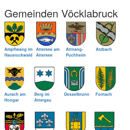
und
Gemeinden Vöcklabruck
schließen
Ampflwang im
Attersee am
Attnang-
Atzbach
Hausruckwald
Attersee
Puchheim
Aurach am
Berg im
Desselbrunn
Fornach
Hongar
Attergau