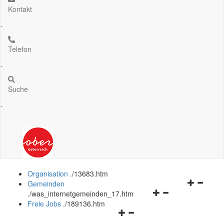
Kontakt
.
Telefon
.
Suche
.
Organisation
.
/13683.htm
Navigation
Gemeinden
Navigationsmenü
öffnen
.
/was_internetgemeinden_17.htm
öffnen
und
Freie Jobs
.
/189136.htm
Navigationsmenü
und
schließen
öffnen
schließen