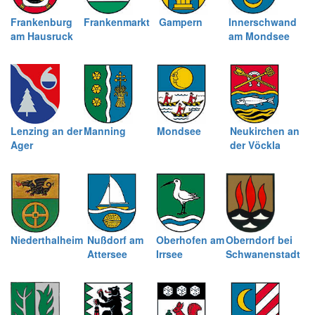
Frankenburg
Frankenmarkt
Gampern
Innerschwand
am Hausruck
am Mondsee
Lenzing an der
Manning
Mondsee
Neukirchen an
Ager
der Vöckla
Niederthalheim
Nußdorf am
Oberhofen am
Oberndorf bei
Attersee
Irrsee
Schwanenstadt