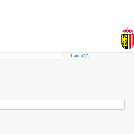
Land
OÖ