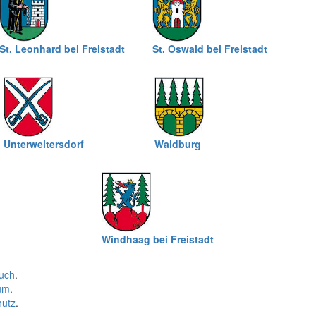
St. Leonhard bei Freistadt
St. Oswald bei Freistadt
Unterweitersdorf
Waldburg
Windhaag bei Freistadt
uch
.
um
.
hutz
.