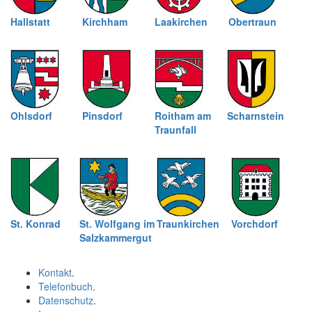
Hallstatt
Kirchham
Laakirchen
Obertraun
Ohlsdorf
Pinsdorf
Roitham am
Scharnstein
Traunfall
St. Konrad
St. Wolfgang im
Traunkirchen
Vorchdorf
Salzkammergut
Kontakt
.
Telefonbuch
.
Datenschutz
.