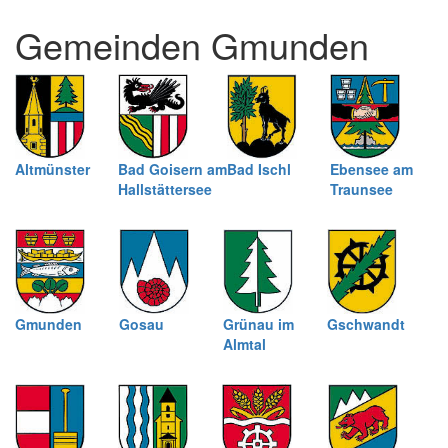
und
Gemeinden Gmunden
schließen
Altmünster
Bad Goisern am
Bad Ischl
Ebensee am
Hallstättersee
Traunsee
Gmunden
Gosau
Grünau im
Gschwandt
Almtal