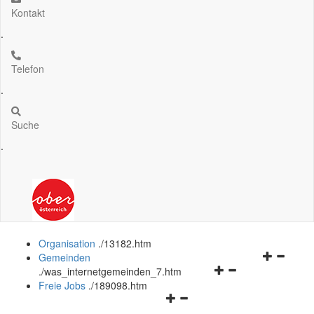
Kontakt
.
Telefon
.
Suche
.
Organisation
.
/13182.htm
Navigation
Gemeinden
Navigationsmenü
öffnen
.
/was_internetgemeinden_7.htm
öffnen
und
Freie Jobs
.
/189098.htm
Navigationsmenü
und
schließen
öffnen
schließen