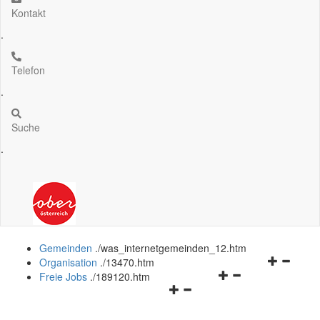
Kontakt
.
Telefon
.
Suche
.
Gemeinden
.
/was_internetgemeinden_12.htm
Navigation
Organisation
.
/13470.htm
Navigationsmenü
öffnen
Freie Jobs
.
/189120.htm
Navigationsmenü
öffnen
und
öffnen
und
schließen
und
schließen