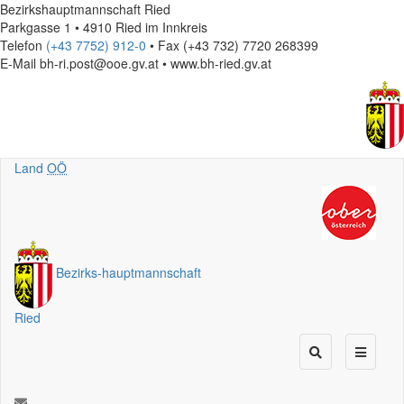
Bezirkshauptmannschaft Ried
Parkgasse 1 • 4910 Ried im Innkreis
Telefon
(+43 7752) 912-0
• Fax (+43 732) 7720 268399
E-Mail
bh-ri.post@ooe.gv.at • www.bh-ried.gv.at
Land
OÖ
Bezirks
-
hauptmannschaft
Ried