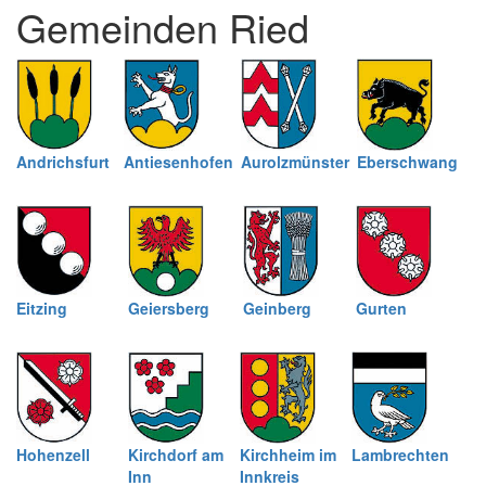
Gemeinden Ried
schließen
Andrichsfurt
Antiesenhofen
Aurolzmünster
Eberschwang
Eitzing
Geiersberg
Geinberg
Gurten
Hohenzell
Kirchdorf am
Kirchheim im
Lambrechten
Inn
Innkreis