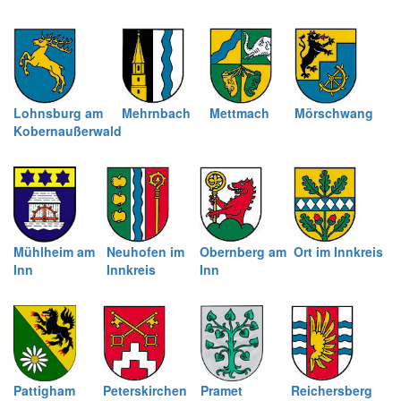
Lohnsburg am
Mehrnbach
Mettmach
Mörschwang
Kobernaußerwald
Mühlheim am
Neuhofen im
Obernberg am
Ort im Innkreis
Inn
Innkreis
Inn
Pattigham
Peterskirchen
Pramet
Reichersberg