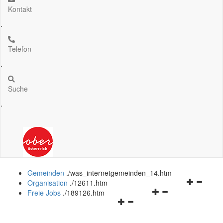
Kontakt
.
Telefon
.
Suche
.
Gemeinden
.
/was_internetgemeinden_14.htm
Navigation
Organisation
.
/12611.htm
Navigationsmenü
öffnen
Freie Jobs
.
/189126.htm
Navigationsmenü
öffnen
und
öffnen
und
schließen
und
schließen