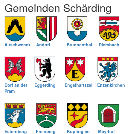
Gemeinden Schärding
schließen
Altschwendt
Andorf
Brunnenthal
Diersbach
Dorf an der
Eggerding
Engelhartszell
Enzenkirchen
Pram
Esternberg
Freinberg
Kopfing im
Mayrhof