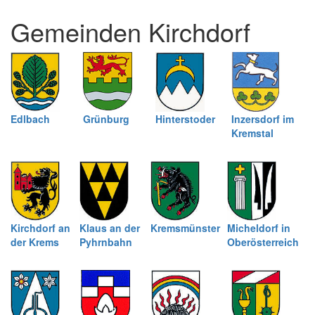
und
Gemeinden Kirchdorf
schließen
Edlbach
Grünburg
Hinterstoder
Inzersdorf im
Kremstal
Kirchdorf an
Klaus an der
Kremsmünster
Micheldorf in
der Krems
Pyhrnbahn
Oberösterreich