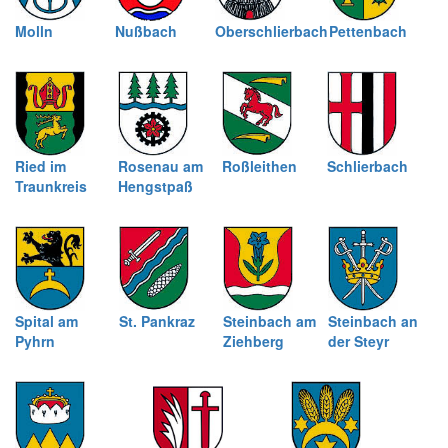
Molln
Nußbach
Oberschlierbach
Pettenbach
Ried im
Rosenau am
Roßleithen
Schlierbach
Traunkreis
Hengstpaß
Spital am
St. Pankraz
Steinbach am
Steinbach an
Pyhrn
Ziehberg
der Steyr