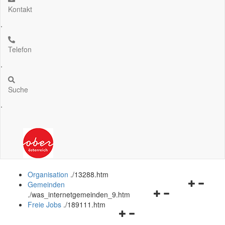
Kontakt
.
Telefon
.
Suche
.
Organisation
.
/13288.htm
Navigation
Gemeinden
Navigationsmenü
öffnen
.
/was_internetgemeinden_9.htm
öffnen
und
Freie Jobs
.
/189111.htm
Navigationsmenü
und
schließen
öffnen
schließen