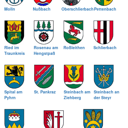
Molln
Nußbach
Oberschlierbach
Pettenbach
Ried im
Rosenau am
Roßleithen
Schlierbach
Traunkreis
Hengstpaß
Spital am
St. Pankraz
Steinbach am
Steinbach an
Pyhrn
Ziehberg
der Steyr