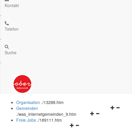
Kontakt
.
Telefon
.
Suche
.
Organisation
.
/13288.htm
Navigation
Gemeinden
Navigationsmenü
öffnen
.
/was_internetgemeinden_9.htm
öffnen
und
Freie Jobs
.
/189111.htm
Navigationsmenü
und
schließen
öffnen
schließen