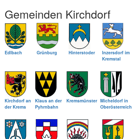
und
Gemeinden Kirchdorf
schließen
Edlbach
Grünburg
Hinterstoder
Inzersdorf im
Kremstal
Kirchdorf an
Klaus an der
Kremsmünster
Micheldorf in
der Krems
Pyhrnbahn
Oberösterreich