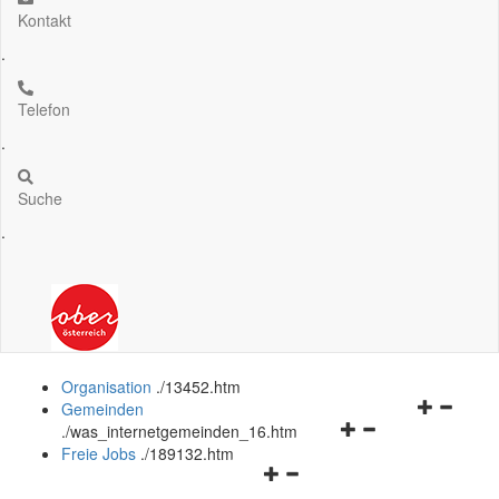
Kontakt
.
Telefon
.
Suche
.
Organisation
.
/13452.htm
Navigation
Gemeinden
Navigationsmenü
öffnen
.
/was_internetgemeinden_16.htm
öffnen
und
Freie Jobs
.
/189132.htm
Navigationsmenü
und
schließen
öffnen
schließen