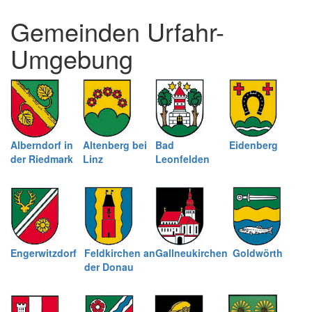
und
Gemeinden Urfahr-
schließen
Umgebung
Alberndorf in
Altenberg bei
Bad
Eidenberg
der Riedmark
Linz
Leonfelden
Engerwitzdorf
Feldkirchen an
Gallneukirchen
Goldwörth
der Donau