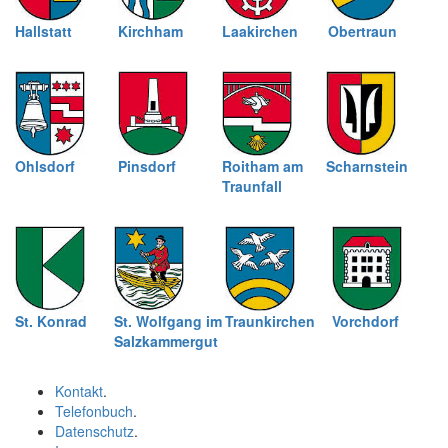
Hallstatt
Kirchham
Laakirchen
Obertraun
Ohlsdorf
Pinsdorf
Roitham am
Scharnstein
Traunfall
St. Konrad
St. Wolfgang im
Traunkirchen
Vorchdorf
Salzkammergut
Kontakt
.
Telefonbuch
.
Datenschutz
.