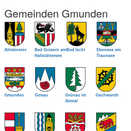
und
Gemeinden Gmunden
schließen
Altmünster
Bad Goisern am
Bad Ischl
Ebensee am
Hallstättersee
Traunsee
Gmunden
Gosau
Grünau im
Gschwandt
Almtal