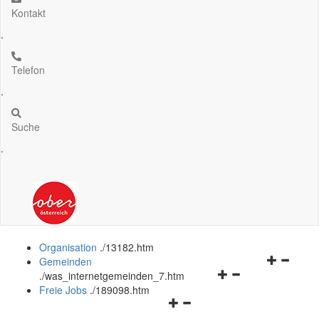
Kontakt
.
Telefon
.
Suche
.
Organisation
.
/13182.htm
Navigation
Gemeinden
Navigationsmenü
öffnen
.
/was_internetgemeinden_7.htm
öffnen
und
Freie Jobs
.
/189098.htm
Navigationsmenü
und
schließen
öffnen
schließen