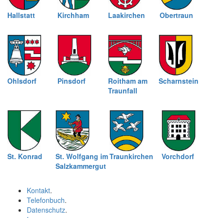
Hallstatt
Kirchham
Laakirchen
Obertraun
Ohlsdorf
Pinsdorf
Roitham am
Scharnstein
Traunfall
St. Konrad
St. Wolfgang im
Traunkirchen
Vorchdorf
Salzkammergut
Kontakt
.
Telefonbuch
.
Datenschutz
.