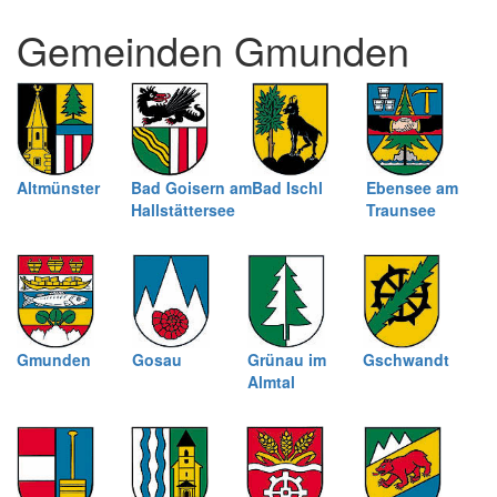
und
Gemeinden Gmunden
schließen
Altmünster
Bad Goisern am
Bad Ischl
Ebensee am
Hallstättersee
Traunsee
Gmunden
Gosau
Grünau im
Gschwandt
Almtal