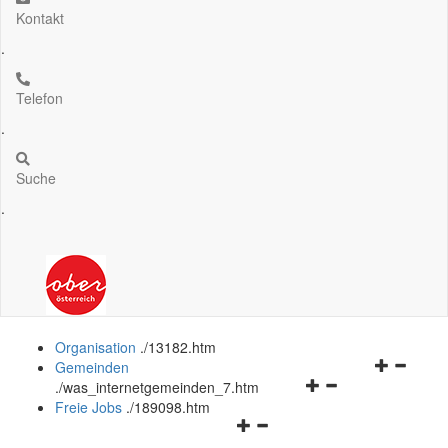
Kontakt
.
Telefon
.
Suche
.
Organisation
.
/13182.htm
Navigation
Gemeinden
Navigationsmenü
öffnen
.
/was_internetgemeinden_7.htm
öffnen
und
Freie Jobs
.
/189098.htm
Navigationsmenü
und
schließen
öffnen
schließen