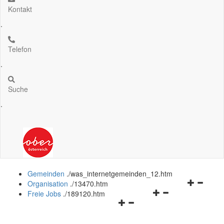
Kontakt
.
Telefon
.
Suche
.
Gemeinden
.
/was_internetgemeinden_12.htm
Navigation
Organisation
.
/13470.htm
Navigationsmenü
öffnen
Freie Jobs
.
/189120.htm
Navigationsmenü
öffnen
und
öffnen
und
schließen
und
schließen