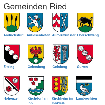
Gemeinden Ried
schließen
Andrichsfurt
Antiesenhofen
Aurolzmünster
Eberschwang
Eitzing
Geiersberg
Geinberg
Gurten
Hohenzell
Kirchdorf am
Kirchheim im
Lambrechten
Inn
Innkreis