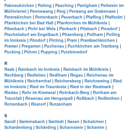
Pabneukirchen
|
Palting
|
Pasching
|
Pattigham
|
Peilstein im
Mühlviertel
|
Pennewang
|
Perg
|
Perwang am Grabensee
|
Peterskirchen
|
Pettenbach
|
Peuerbach
|
Pfaffing
|
Pfaffstätt
|
Pfarrkirchen bei Bad Hall
|
Pfarrkirchen im Mühlkreis
|
Piberbach
|
Pichl bei Wels
|
Pierbach
|
Pilsbach
|
Pinsdorf
|
Pischelsdorf am Engelbach
|
Pitzenberg
|
Pollham
|
Polling
im Innkreis
|
Pöndorf
|
Pötting
|
Pram
|
Prambachkirchen
|
Pramet
|
Pregarten
|
Puchenau
|
Puchkirchen am Trattberg
|
Pucking
|
Pühret
|
Pupping
|
Putzleinsdorf
R
Raab
|
Rainbach im Innkreis
|
Rainbach im Mühlkreis
|
Rechberg
|
Redleiten
|
Redlham
|
Regau
|
Reichenau im
Mühlkreis
|
Reichenthal
|
Reichersberg
|
Reichraming
|
Ried
im Innkreis
|
Ried im Traunkreis
|
Ried in der Riedmark
|
Riedau
|
Rohr im Kremstal
|
Rohrbach-Berg
|
Roitham am
Traunfall
|
Rosenau am Hengstpaß
|
Roßbach
|
Roßleithen
|
Rottenbach
|
Rüstorf
|
Rutzenham
S
Sandl
|
Sarleinsbach
|
Sattledt
|
Saxen
|
Schalchen
|
Schardenberg
|
Schärding
|
Scharnstein
|
Scharten
|