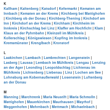
K
Kallham
|
Kaltenberg
|
Katsdorf
|
Kefermarkt
|
Kematen am
Innbach
|
Kematen an der Krems
|
Kirchberg bei Mattighofen
|
Kirchberg ob der Donau
|
Kirchberg-Thening
|
Kirchdorf am
Inn
|
Kirchdorf an der Krems
|
Kirchham
|
Kirchheim im
Innkreis
|
Kirchschlag bei Linz
|
Klaffer am Hochficht
|
Klam
|
Klaus an der Pyhrnbahn
|
Kleinzell im Mühlkreis
|
Kollerschlag
|
Königswiesen
|
Kopfing im Innkreis
|
Kremsmünster
|
Krenglbach
|
Kronstorf
L
Laakirchen
|
Lambach
|
Lambrechten
|
Langenstein
|
Lasberg
|
Laussa
|
Lembach im Mühlkreis
|
Lengau
|
Lenzing
an der Ager
|
Leonding
|
Leopoldschlag
|
Lichtenau im
Mühlkreis
|
Lichtenberg
|
Liebenau
|
Linz
|
Lochen am See
|
Lohnsburg am Kobernaußerwald
|
Losenstein
|
Luftenberg
an der Donau
M
Manning
|
Marchtrenk
|
Maria Neustift
|
Maria Schmolln
|
Mattighofen
|
Mauerkirchen
|
Mauthausen
|
Mayrhof
|
Meggenhofen
|
Mehrnbach
|
Mettmach
|
Michaelnbach
|