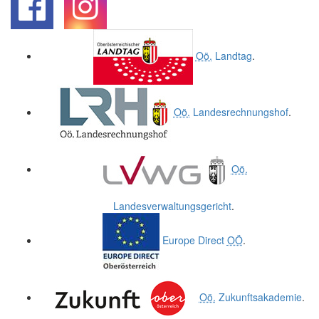
.
.
Oö.
Landtag
.
Oö.
Landesrechnungshof
.
Oö.
Landesverwaltungsgericht
.
Europe Direct
OÖ
.
Oö.
Zukunftsakademie
.