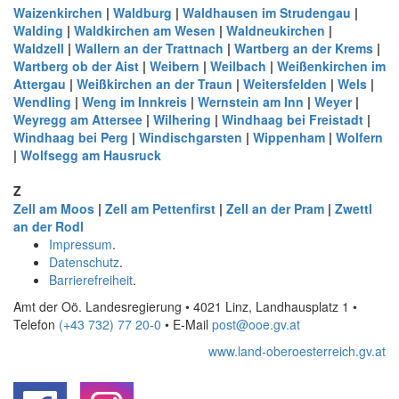
Waizenkirchen
|
Waldburg
|
Waldhausen im Strudengau
|
Walding
|
Waldkirchen am Wesen
|
Waldneukirchen
|
Waldzell
|
Wallern an der Trattnach
|
Wartberg an der Krems
|
Wartberg ob der Aist
|
Weibern
|
Weilbach
|
Weißenkirchen im
Attergau
|
Weißkirchen an der Traun
|
Weitersfelden
|
Wels
|
Wendling
|
Weng im Innkreis
|
Wernstein am Inn
|
Weyer
|
Weyregg am Attersee
|
Wilhering
|
Windhaag bei Freistadt
|
Windhaag bei Perg
|
Windischgarsten
|
Wippenham
|
Wolfern
|
Wolfsegg am Hausruck
Z
Zell am Moos
|
Zell am Pettenfirst
|
Zell an der Pram
|
Zwettl
an der Rodl
Impressum
.
Datenschutz
.
Barrierefreiheit
.
Amt der Oö. Landesregierung • 4021 Linz, Landhausplatz 1
•
Telefon
(+43 732) 77 20-0
• E-Mail
post@ooe.gv.at
www.land-oberoesterreich.gv.at