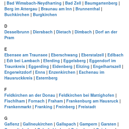
|
Bad Wimsbach-Neydharting
|
Bad Zell
|
Baumgartenberg
|
Berg im Attergau
|
Braunau am Inn
|
Brunnenthal
|
Buchkirchen
|
Burgkirchen
D
Desselbrunn
|
Diersbach
|
Dietach
|
Dimbach
|
Dorf an der
Pram
E
Ebensee am Traunsee
|
Eberschwang
|
Eberstalzell
|
Edlbach
|
Edt bei Lambach
|
Eferding
|
Eggelsberg
|
Eggendorf im
Traunkreis
|
Eggerding
|
Eidenberg
|
Eitzing
|
Engelhartszell
|
Engerwitzdorf
|
Enns
|
Enzenkirchen
|
Eschenau im
Hausruckkreis
|
Esternberg
F
Feldkirchen an der Donau
|
Feldkirchen bei Mattighofen
|
Fischlham
|
Fornach
|
Fraham
|
Frankenburg am Hausruck
|
Frankenmarkt
|
Franking
|
Freinberg
|
Freistadt
G
Gaflenz
|
Gallneukirchen
|
Gallspach
|
Gampern
|
Garsten
|