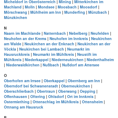
Micheldorf in Oberösterreich
|
Mining
|
Mitterkirchen im
Machland
|
Molln
|
Mondsee
|
Moosbach
|
Moosdorf
|
Mörschwang
|
Mühlheim am Inn
|
Munderfing
|
Münzbach
|
Münzkirchen
N
Naarn im Machlande
|
Natternbach
|
Nebelberg
|
Neufelden
|
Neuhofen an der Krems
|
Neuhofen im Innkreis
|
Neukirchen
am Walde
|
Neukirchen an der Enknach
|
Neukirchen an der
Vöckla
|
Neukirchen bei Lambach
|
Neumarkt im
Hausruckkreis
|
Neumarkt im Mühlkreis
|
Neustift im
Mühlkreis
|
Niederkappel
|
Niederneukirchen
|
Niederthalheim
|
Niederwaldkirchen
|
Nußbach
|
Nußdorf am Attersee
O
Oberhofen am Irrsee
|
Oberkappel
|
Obernberg am Inn
|
Oberndorf bei Schwanenstadt
|
Oberneukirchen
|
Oberschlierbach
|
Obertraun
|
Oberwang
|
Oepping
|
Offenhausen
|
Oftering
|
Ohlsdorf
|
Ort im Innkreis
|
Ostermiething
|
Ottenschlag im Mühlkreis
|
Ottensheim
|
Ottnang am Hausruck
P