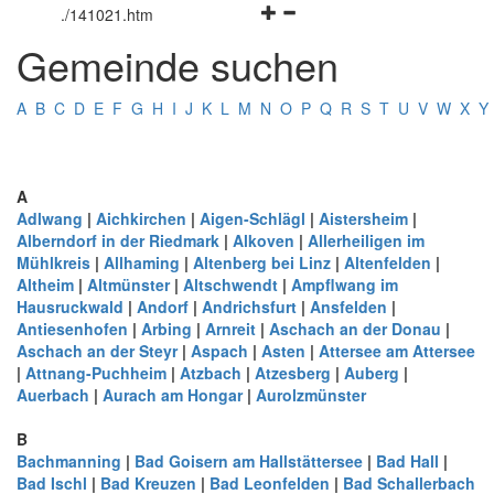
Navigationsmenü
öffnen
und
.
/141021.htm
öffnen
und
schließen
Gemeinde suchen
und
schließen
schließen
A
B
C
D
E
F
G
H
I
J
K
L
M
N
O
P
Q
R
S
T
U
V
W
X
Y
A
Adlwang
|
Aichkirchen
|
Aigen-Schlägl
|
Aistersheim
|
Alberndorf in der Riedmark
|
Alkoven
|
Allerheiligen im
Mühlkreis
|
Allhaming
|
Altenberg bei Linz
|
Altenfelden
|
Altheim
|
Altmünster
|
Altschwendt
|
Ampflwang im
Hausruckwald
|
Andorf
|
Andrichsfurt
|
Ansfelden
|
Antiesenhofen
|
Arbing
|
Arnreit
|
Aschach an der Donau
|
Aschach an der Steyr
|
Aspach
|
Asten
|
Attersee am Attersee
|
Attnang-Puchheim
|
Atzbach
|
Atzesberg
|
Auberg
|
Auerbach
|
Aurach am Hongar
|
Aurolzmünster
B
Bachmanning
|
Bad Goisern am Hallstättersee
|
Bad Hall
|
Bad Ischl
|
Bad Kreuzen
|
Bad Leonfelden
|
Bad Schallerbach