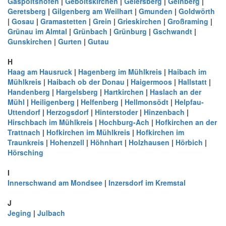
Gaspoltshofen
|
Geboltskirchen
|
Geiersberg
|
Geinberg
|
Geretsberg
|
Gilgenberg am Weilhart
|
Gmunden
|
Goldwörth
|
Gosau
|
Gramastetten
|
Grein
|
Grieskirchen
|
Großraming
|
Grünau im Almtal
|
Grünbach
|
Grünburg
|
Gschwandt
|
Gunskirchen
|
Gurten
|
Gutau
H
Haag am Hausruck
|
Hagenberg im Mühlkreis
|
Haibach im
Mühlkreis
|
Haibach ob der Donau
|
Haigermoos
|
Hallstatt
|
Handenberg
|
Hargelsberg
|
Hartkirchen
|
Haslach an der
Mühl
|
Heiligenberg
|
Helfenberg
|
Hellmonsödt
|
Helpfau-
Uttendorf
|
Herzogsdorf
|
Hinterstoder
|
Hinzenbach
|
Hirschbach im Mühlkreis
|
Hochburg-Ach
|
Hofkirchen an der
Trattnach
|
Hofkirchen im Mühlkreis
|
Hofkirchen im
Traunkreis
|
Hohenzell
|
Höhnhart
|
Holzhausen
|
Hörbich
|
Hörsching
I
Innerschwand am Mondsee
|
Inzersdorf im Kremstal
J
Jeging
|
Julbach