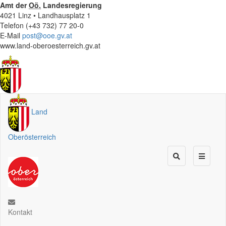
Amt der
Oö.
Landesregierung
4021 Linz • Landhausplatz 1
Telefon (+43 732) 77 20-0
E-Mail
post@ooe.gv.at
www.land-oberoesterreich.gv.at
Land
Oberösterreich
Kontakt