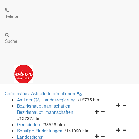
.
Telefon
.
Suche
.
Coronavirus: Aktuelle Informationen
Amt der
Oö.
Landesregierung
.
/12735.htm
Navigation
Bezirkshauptmannschaften
Navigationsmenü
öffnen
Bezirkshaupt- mannschaften
öffnen
und
.
/12737.htm
und
schließen
Gemeinden
.
/38526.htm
schließen
Navigation
Sonstige Einrichtungen
.
/141020.htm
Navigationsmenü
öffnen
Landesdienst