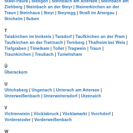
Stadl-Paura
|
Steegen
|
Steinbach am Attersee
|
Steinbach am
Ziehberg
|
Steinbach an der Steyr
|
Steinerkirchen an der
Traun
|
Steinhaus
|
Steyr
|
Steyregg
|
Straß im Attergau
|
Stroheim
|
Suben
T
Taiskirchen im Innkreis
|
Tarsdorf
|
Taufkirchen an der Pram
|
Taufkirchen an der Trattnach
|
Ternberg
|
Thalheim bei Wels
|
Tiefgraben
|
Timelkam
|
Tollet
|
Tragwein
|
Traun
|
Traunkirchen
|
Treubach
|
Tumeltsham
Ü
Überackern
U
Ulrichsberg
|
Ungenach
|
Unterach am Attersee
|
Unterweißenbach
|
Unterweitersdorf
|
Utzenaich
V
Vichtenstein
|
Vöcklabruck
|
Vöcklamarkt
|
Vorchdorf
|
Vorderstoder
|
Vorderweißenbach
W