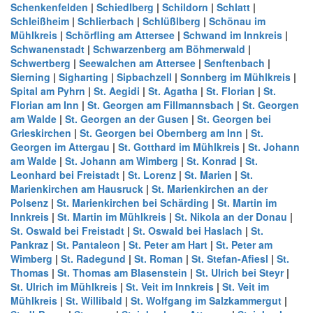
Schenkenfelden
|
Schiedlberg
|
Schildorn
|
Schlatt
|
Schleißheim
|
Schlierbach
|
Schlüßlberg
|
Schönau im
Mühlkreis
|
Schörfling am Attersee
|
Schwand im Innkreis
|
Schwanenstadt
|
Schwarzenberg am Böhmerwald
|
Schwertberg
|
Seewalchen am Attersee
|
Senftenbach
|
Sierning
|
Sigharting
|
Sipbachzell
|
Sonnberg im Mühlkreis
|
Spital am Pyhrn
|
St. Aegidi
|
St. Agatha
|
St. Florian
|
St.
Florian am Inn
|
St. Georgen am Fillmannsbach
|
St. Georgen
am Walde
|
St. Georgen an der Gusen
|
St. Georgen bei
Grieskirchen
|
St. Georgen bei Obernberg am Inn
|
St.
Georgen im Attergau
|
St. Gotthard im Mühlkreis
|
St. Johann
am Walde
|
St. Johann am Wimberg
|
St. Konrad
|
St.
Leonhard bei Freistadt
|
St. Lorenz
|
St. Marien
|
St.
Marienkirchen am Hausruck
|
St. Marienkirchen an der
Polsenz
|
St. Marienkirchen bei Schärding
|
St. Martin im
Innkreis
|
St. Martin im Mühlkreis
|
St. Nikola an der Donau
|
St. Oswald bei Freistadt
|
St. Oswald bei Haslach
|
St.
Pankraz
|
St. Pantaleon
|
St. Peter am Hart
|
St. Peter am
Wimberg
|
St. Radegund
|
St. Roman
|
St. Stefan-Afiesl
|
St.
Thomas
|
St. Thomas am Blasenstein
|
St. Ulrich bei Steyr
|
St. Ulrich im Mühlkreis
|
St. Veit im Innkreis
|
St. Veit im
Mühlkreis
|
St. Willibald
|
St. Wolfgang im Salzkammergut
|