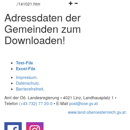
Navigationsmenü
öffnen
und
.
/141021.htm
öffnen
und
schließen
Adressdaten der
und
schließen
schließen
Gemeinden zum
Downloaden!
Text-File
Excel-File
Impressum
.
Datenschutz
.
Barrierefreiheit
.
Amt der Oö. Landesregierung • 4021 Linz, Landhausplatz 1
•
Telefon
(+43 732) 77 20-0
• E-Mail
post@ooe.gv.at
www.land-oberoesterreich.gv.at