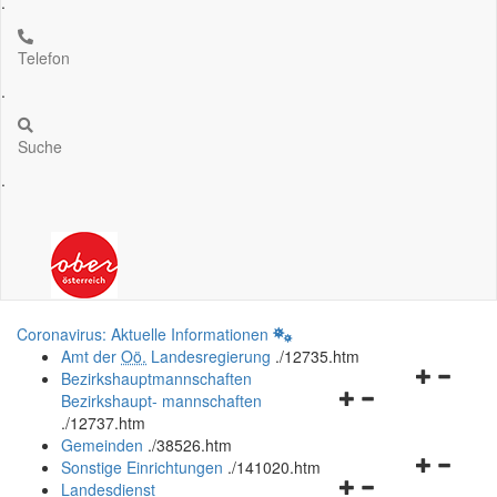
.
Telefon
.
Suche
.
Coronavirus: Aktuelle Informationen
Amt der
Oö.
Landesregierung
.
/12735.htm
Navigation
Bezirkshauptmannschaften
Navigationsmenü
öffnen
Bezirkshaupt- mannschaften
öffnen
und
.
/12737.htm
und
schließen
Gemeinden
.
/38526.htm
schließen
Navigation
Sonstige Einrichtungen
.
/141020.htm
Navigationsmenü
öffnen
Landesdienst