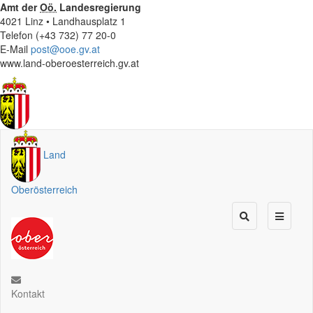
Amt der
Oö.
Landesregierung
4021 Linz • Landhausplatz 1
Telefon (+43 732) 77 20-0
E-Mail
post@ooe.gv.at
www.land-oberoesterreich.gv.at
Land
Oberösterreich
Kontakt