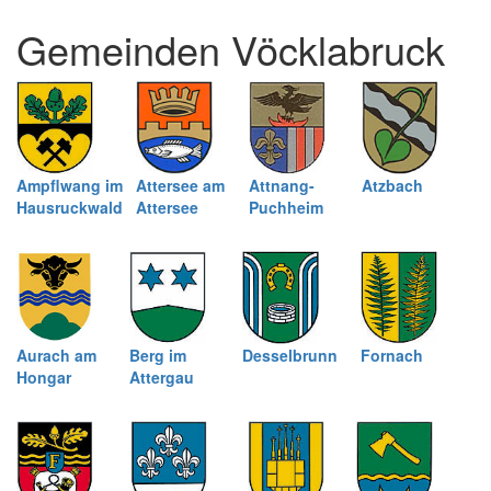
und
Gemeinden Vöcklabruck
schließen
Ampflwang im
Attersee am
Attnang-
Atzbach
Hausruckwald
Attersee
Puchheim
Aurach am
Berg im
Desselbrunn
Fornach
Hongar
Attergau