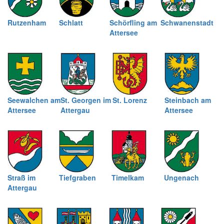
Rutzenham
Schlatt
Schörfling am
Schwanenstadt
Attersee
Seewalchen am
St. Georgen im
St. Lorenz
Steinbach am
Attersee
Attergau
Attersee
Straß im
Tiefgraben
Timelkam
Ungenach
Attergau