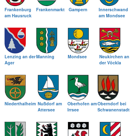
Frankenburg
Frankenmarkt
Gampern
Innerschwand
am Hausruck
am Mondsee
Lenzing an der
Manning
Mondsee
Neukirchen an
Ager
der Vöckla
Niederthalheim
Nußdorf am
Oberhofen am
Oberndorf bei
Attersee
Irrsee
Schwanenstadt