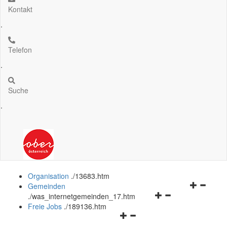
Kontakt
.
Telefon
.
Suche
.
Organisation
.
/13683.htm
Navigation
Gemeinden
Navigationsmenü
öffnen
.
/was_internetgemeinden_17.htm
öffnen
und
Freie Jobs
.
/189136.htm
Navigationsmenü
und
schließen
öffnen
schließen