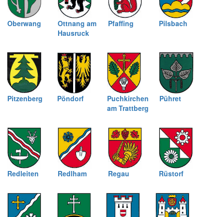
Oberwang
Ottnang am
Pfaffing
Pilsbach
Hausruck
Pitzenberg
Pöndorf
Puchkirchen
Pühret
am Trattberg
Redleiten
Redlham
Regau
Rüstorf