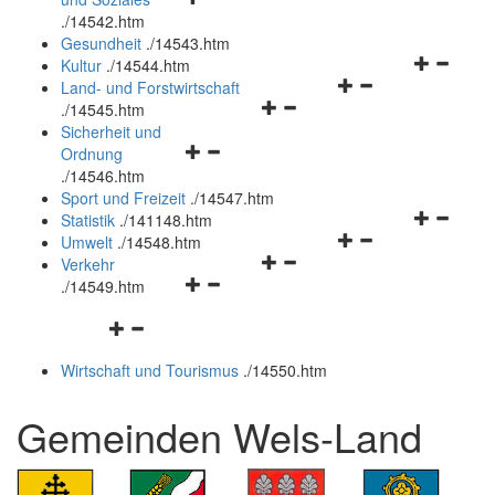
öffnen
schließen
.
/14542.htm
und
Gesundheit
.
/14543.htm
schließen
Navigation
Kultur
.
/14544.htm
Navigationsmenü
öffnen
Land- und Forstwirtschaft
Navigationsmenü
öffnen
und
.
/14545.htm
öffnen
und
schließen
Sicherheit und
Navigationsmenü
und
schließen
Ordnung
öffnen
schließen
.
/14546.htm
und
Sport und Freizeit
.
/14547.htm
schließen
Navigation
Statistik
.
/141148.htm
Navigationsmenü
öffnen
Umwelt
.
/14548.htm
Navigationsmenü
öffnen
und
Verkehr
Navigationsmenü
öffnen
und
schließen
.
/14549.htm
öffnen
und
schließen
Navigationsmenü
und
schließen
öffnen
schließen
Wirtschaft und Tourismus
.
/14550.htm
und
schließen
Gemeinden Wels-Land