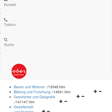
Kontakt
.
Telefon
.
Suche
.
Bauen und Wohnen
.
/13548.htm
Navigation
Bildung und Forschung
.
/14541.htm
Navigationsmenü
öffnen
Geschichte und Geografie
Navigationsmenü
öffnen
und
.
/141147.htm
öffnen
und
schließen
Gesellschaft
Navigationsmenü
und
schließen
und Soziales