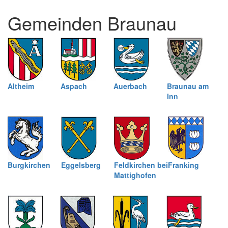
und
Gemeinden Braunau
schließen
Altheim
Aspach
Auerbach
Braunau am
Inn
Burgkirchen
Eggelsberg
Feldkirchen bei
Franking
Mattighofen