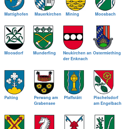
Mattighofen
Mauerkirchen
Mining
Moosbach
Moosdorf
Munderfing
Neukirchen an
Ostermiething
der Enknach
Palting
Perwang am
Pfaffstätt
Pischelsdorf
Grabensee
am Engelbach