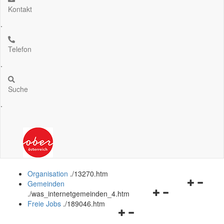
Kontakt
.
Telefon
.
Suche
.
Organisation
.
/13270.htm
Navigation
Gemeinden
Navigationsmenü
öffnen
.
/was_internetgemeinden_4.htm
öffnen
und
Freie Jobs
.
/189046.htm
Navigationsmenü
und
schließen
öffnen
schließen