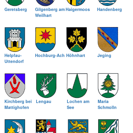
Geretsberg
Gilgenberg am
Haigermoos
Handenberg
Weilhart
Helpfau-
Hochburg-Ach
Höhnhart
Jeging
Uttendorf
Kirchberg bei
Lengau
Lochen am
Maria
Mattighofen
See
Schmolln