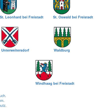
St. Leonhard bei Freistadt
St. Oswald bei Freistadt
Unterweitersdorf
Waldburg
Windhaag bei Freistadt
uch
.
um
.
hutz
.