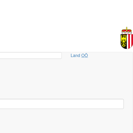
Land
OÖ