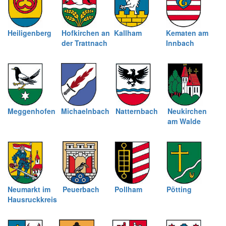
Heiligenberg
Hofkirchen an
Kallham
Kematen am
der Trattnach
Innbach
Meggenhofen
Michaelnbach
Natternbach
Neukirchen
am Walde
Neumarkt im
Peuerbach
Pollham
Pötting
Hausruckkreis