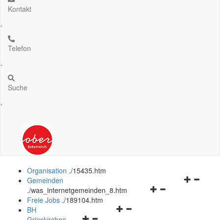
Kontakt
.
Telefon
.
Suche
.
Organisation
.
/15435.htm
Navigation
Gemeinden
Navigationsmenü
öffnen
.
/was_internetgemeinden_8.htm
öffnen
und
Freie Jobs
.
/189104.htm
Navigationsmenü
und
schließen
BH
Navigationsmenü
öffnen
schließen
Grieskirchen