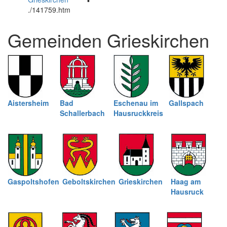
öffnen
und
.
/141759.htm
und
schließen
schließen
Gemeinden Grieskirchen
Aistersheim
Bad
Eschenau im
Gallspach
Schallerbach
Hausruckkreis
Gaspoltshofen
Geboltskirchen
Grieskirchen
Haag am
Hausruck