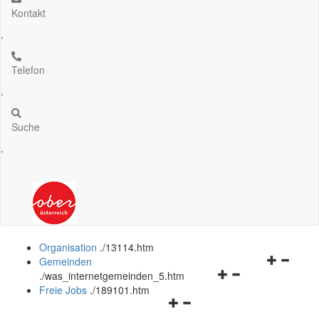
Kontakt
.
Telefon
.
Suche
.
Organisation
.
/13114.htm
Navigation
Gemeinden
Navigationsmenü
öffnen
.
/was_internetgemeinden_5.htm
öffnen
und
Freie Jobs
.
/189101.htm
Navigationsmenü
und
schließen
öffnen
schließen