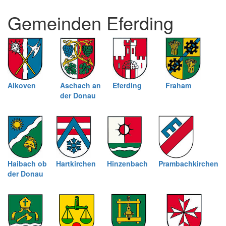
und
Gemeinden Eferding
schließen
Alkoven
Aschach an
Eferding
Fraham
der Donau
Haibach ob
Hartkirchen
Hinzenbach
Prambachkirchen
der Donau