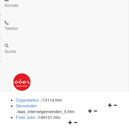
Kontakt
.
Telefon
.
Suche
.
Organisation
.
/13114.htm
Navigation
Gemeinden
Navigationsmenü
öffnen
.
/was_internetgemeinden_5.htm
öffnen
und
Freie Jobs
.
/189101.htm
Navigationsmenü
und
schließen
öffnen
schließen