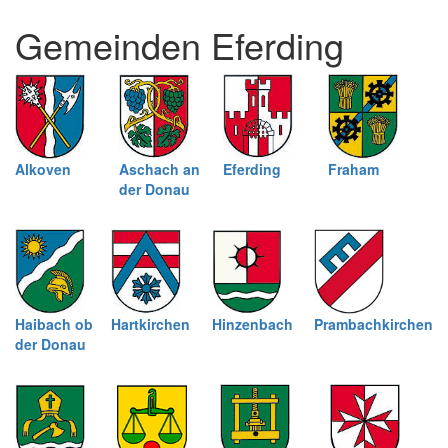
und
Gemeinden Eferding
schließen
Alkoven
Aschach an
Eferding
Fraham
der Donau
Haibach ob
Hartkirchen
Hinzenbach
Prambachkirchen
der Donau