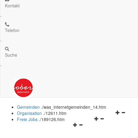
Kontakt
.
Telefon
.
Suche
.
Gemeinden
.
/was_internetgemeinden_14.htm
Navigation
Organisation
.
/12611.htm
Navigationsmenü
öffnen
Freie Jobs
.
/189126.htm
Navigationsmenü
öffnen
und
öffnen
und
schließen
und
schließen