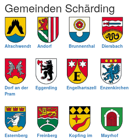
Gemeinden Schärding
schließen
Altschwendt
Andorf
Brunnenthal
Diersbach
Dorf an der
Eggerding
Engelhartszell
Enzenkirchen
Pram
Esternberg
Freinberg
Kopfing im
Mayrhof