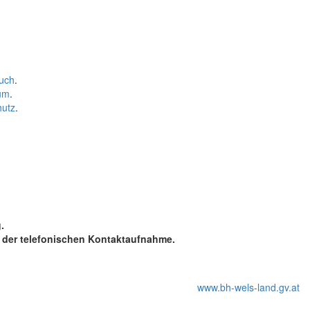
uch
.
um
.
hutz
.
.
t der telefonischen Kontaktaufnahme.
www.bh-wels-land.gv.at