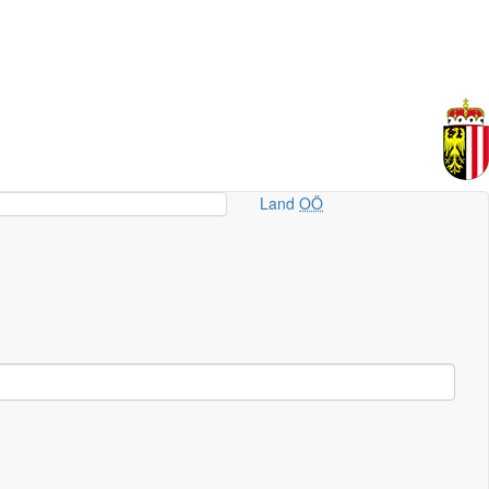
Land
OÖ