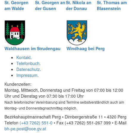
St. Georgen
St. Georgen an
St. Nikola an
St. Thomas am
am Walde
der Gusen
der Donau
Blasenstein
Waldhausen im Strudengau
Windhaag bei Perg
Kontakt
.
Telefonbuch
.
Datenschutz
.
Impressum
.
Kundenzeiten:
Montag, Mittwoch, Donnerstag und Freitag von 07:00 bis 12:00
Uhr und Dienstag von 07:30 bis 17:00 Uhr
Nach telefonischer Vereinbarung sind Termine selbstverständlich auch am
Montag- und Donnerstagnachmittag möglich.
Bezirkshauptmannschaft Perg • Dirnbergerstraße 11 • 4320 Perg
Telefon
(+43 7262) 551-0
• Fax
(+43 7262) 551-267 399
•
E-Mail
bh-pe.post@ooe.gv.at