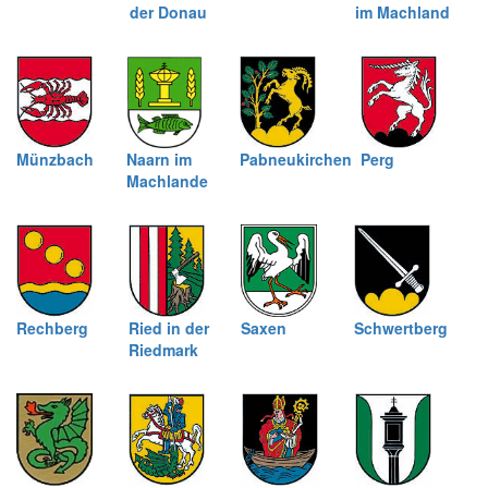
der Donau
im Machland
Münzbach
Naarn im
Pabneukirchen
Perg
Machlande
Rechberg
Ried in der
Saxen
Schwertberg
Riedmark