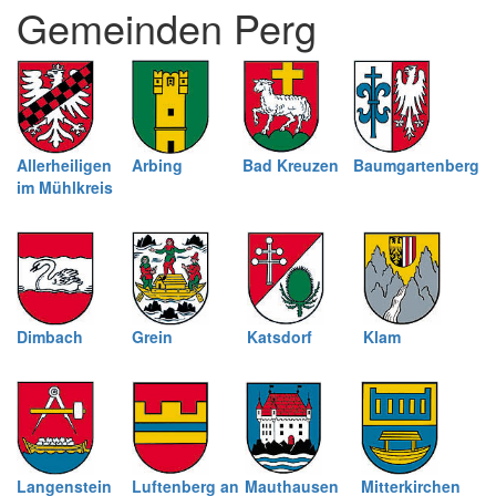
Gemeinden Perg
schließen
Allerheiligen
Arbing
Bad Kreuzen
Baumgartenberg
im Mühlkreis
Dimbach
Grein
Katsdorf
Klam
Langenstein
Luftenberg an
Mauthausen
Mitterkirchen