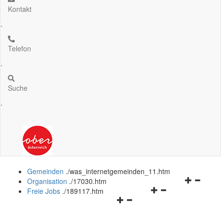
Kontakt
.
Telefon
.
Suche
.
Gemeinden
.
/was_internetgemeinden_11.htm
Navigation
Organisation
.
/17030.htm
Navigationsmenü
öffnen
Freie Jobs
.
/189117.htm
Navigationsmenü
öffnen
und
öffnen
und
schließen
und
schließen