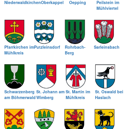
Niederwaldkirchen
Oberkappel
Oepping
Peilstein im
Mühlviertel
Pfarrkirchen im
Putzleinsdorf
Rohrbach-
Sarleinsbach
Mühlkreis
Berg
Schwarzenberg
St. Johann am
St. Martin im
St. Oswald bei
am Böhmerwald
Wimberg
Mühlkreis
Haslach