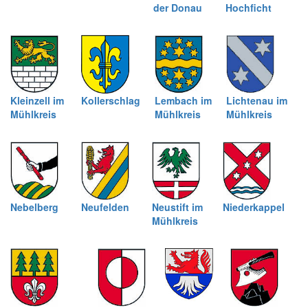
der Donau
Hochficht
Kleinzell im
Kollerschlag
Lembach im
Lichtenau im
Mühlkreis
Mühlkreis
Mühlkreis
Nebelberg
Neufelden
Neustift im
Niederkappel
Mühlkreis