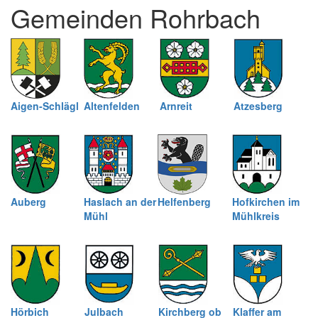
Gemeinden Rohrbach
schließen
Aigen-Schlägl
Altenfelden
Arnreit
Atzesberg
Auberg
Haslach an der
Helfenberg
Hofkirchen im
Mühl
Mühlkreis
Hörbich
Julbach
Kirchberg ob
Klaffer am