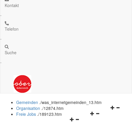
Kontakt
.
Telefon
.
Suche
.
Gemeinden
.
/was_internetgemeinden_13.htm
Navigation
Organisation
.
/12874.htm
Navigationsmenü
öffnen
Freie Jobs
.
/189123.htm
Navigationsmenü
öffnen
und
öffnen
und
schließen
und
schließen